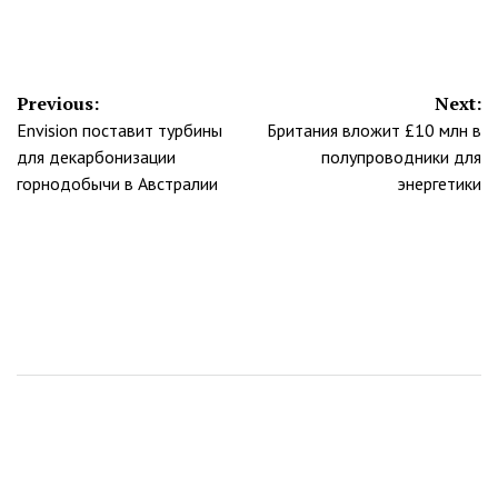
Навигация
Previous:
Next:
Envision поставит турбины
Британия вложит £10 млн в
по
для декарбонизации
полупроводники для
записям
горнодобычи в Австралии
энергетики