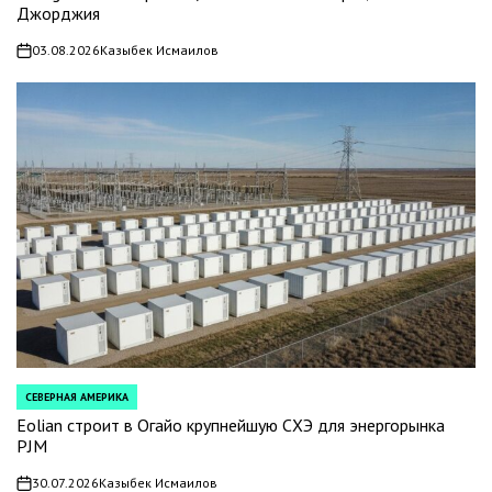
Джорджия
03.08.2026
Казыбек Исмаилов
on
СЕВЕРНАЯ АМЕРИКА
POSTED
IN
Eolian строит в Огайо крупнейшую СХЭ для энергорынка
PJM
30.07.2026
Казыбек Исмаилов
on