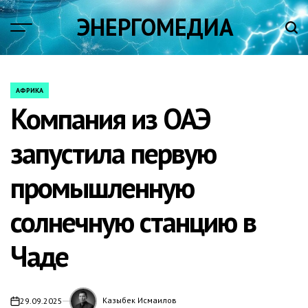
Skip
ЭНЕРГОМЕДИА
to
content
АФРИКА
POSTED
Компания из ОАЭ
IN
запустила первую
промышленную
солнечную станцию в
Чаде
Казыбек Исмаилов
29.09.2025
on