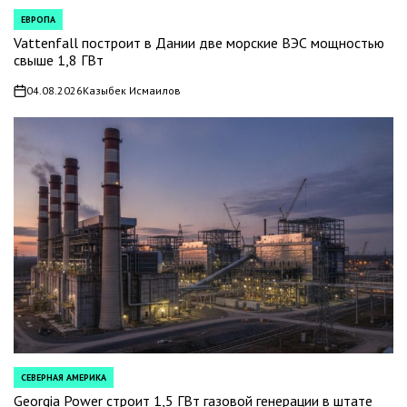
ЕВРОПА
POSTED
IN
Vattenfall построит в Дании две морские ВЭС мощностью
свыше 1,8 ГВт
04.08.2026
Казыбек Исмаилов
on
СЕВЕРНАЯ АМЕРИКА
POSTED
IN
Georgia Power строит 1,5 ГВт газовой генерации в штате