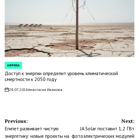
АФРИКА
POSTED
IN
Доступ к энергии определит уровень климатической
смертности к 2050 году
28.07.2026
Анастасия Иванова
on
Навигация
Previous:
Next:
Египет развивает чистую
JA Solar поставит 1,2 ГВт
по
энергетику: новые проекты на
фотоэлектрических модулей