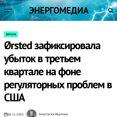
Skip
ЭНЕРГОМЕДИА
to
content
ЕВРОПА
POSTED
Ørsted зафиксировала
IN
убыток в третьем
квартале на фоне
регуляторных проблем в
США
Анастасия Иванова
06.11.2025
on