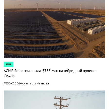
АЗИЯ
POSTED
IN
ACME Solar привлекла $355 млн на гибридный проект в
Индии
30.07.2026
Анастасия Иванова
on