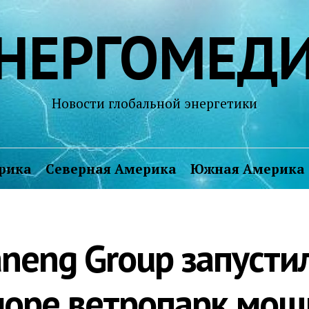
НЕРГОМЕД
Новости глобальной энергетики
рика
Северная Америка
Южная Америка
neng Group запусти
оре ветропарк мощ