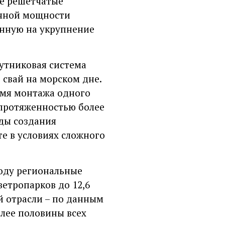
ые решетчатые
ичной мощности
енную на укрупнение
утниковая система
 свай на морском дне.
емя монтажа одного
 протяженностью более
ды создания
е в условиях сложного
году региональные
етропарков до 12,6
й отрасли – по данным
лее половины всех