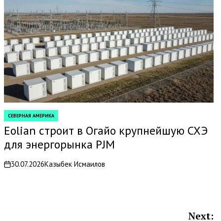
СЕВЕРНАЯ АМЕРИКА
POSTED
IN
Eolian строит в Огайо крупнейшую СХЭ
для энергорынка PJM
30.07.2026
Казыбек Исмаилов
on
Next: