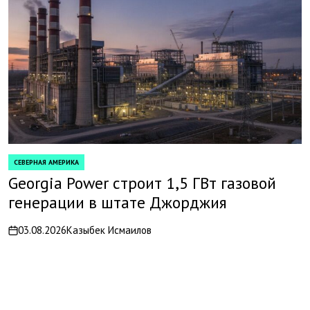
СЕВЕРНАЯ АМЕРИКА
POSTED
IN
Georgia Power строит 1,5 ГВт газовой
генерации в штате Джорджия
03.08.2026
Казыбек Исмаилов
on