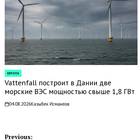
ЕВРОПА
POSTED
IN
Vattenfall построит в Дании две
морские ВЭС мощностью свыше 1,8 ГВт
04.08.2026
Казыбек Исмаилов
on
Навигация
Previous: