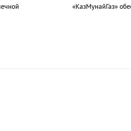
нечной
«КазМунайГаз» об