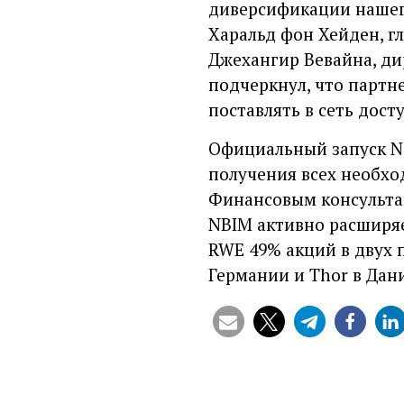
диверсификации нашего
Харальд фон Хейден, гл
Джехангир Вевайна, ди
подчеркнул, что партн
поставлять в сеть дос
Официальный запуск No
получения всех необхо
Финансовым консультант
NBIM активно расширяе
RWE 49% акций в двух п
Германии и Thor в Дан