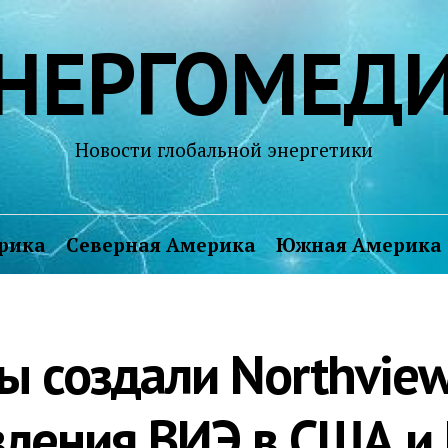
НЕРГОМЕД
Новости глобальной энергетики
рика
Северная Америка
Южная Америка
ы создали Northview
вления ВИЭ в США и