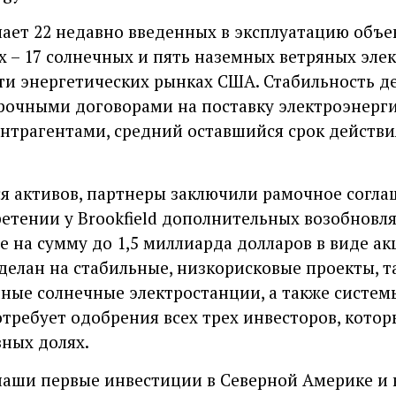
ает 22 недавно введенных в эксплуатацию объ
их – 17 солнечных и пять наземных ветряных эле
ти энергетических рынках США. Стабильность д
рочными договорами на поставку электроэнерги
трагентами, средний оставшийся срок действи
 активов, партнеры заключили рамочное согла
тении у Brookfield дополнительных возобновл
е на сумму до 1,5 миллиарда долларов в виде ак
делан на стабильные, низкорисковые проекты, т
ые солнечные электростанции, а также систем
отребует одобрения всех трех инвесторов, котор
вных долях.
наши первые инвестиции в Северной Америке и 