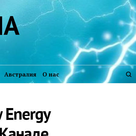
ИА
Австралия
О нас
 Energy
 Канаде