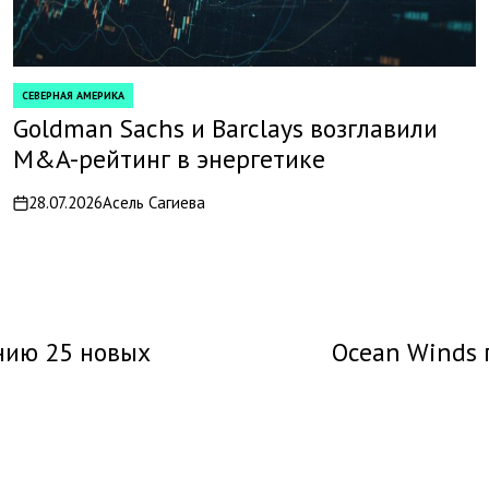
СЕВЕРНАЯ АМЕРИКА
POSTED
IN
Goldman Sachs и Barclays возглавили
M&A-рейтинг в энергетике
28.07.2026
Асель Сагиева
on
ению 25 новых
Ocean Winds 