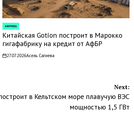
АФРИКА
POSTED
IN
Китайская Gotion построит в Марокко
гигафабрику на кредит от АфБР
27.07.2026
Асель Сагиева
on
Next:
построит в Кельтском море плавучую ВЭС
мощностью 1,5 ГВт