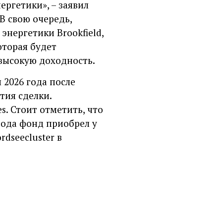
ргетики», – заявил
В свою очередь,
нергетики Brookfield,
оторая будет
 высокую доходность.
 2026 года после
тия сделки.
s. Стоит отметить, что
года фонд приобрел у
dseecluster в