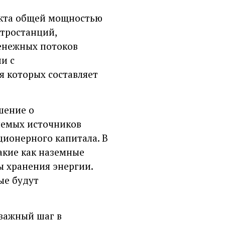
екта общей мощностью
ктростанций,
енежных потоков
и с
я которых составляет
шение о
яемых источников
ционерного капитала. В
акие как наземные
ы хранения энергии.
ые будут
важный шаг в