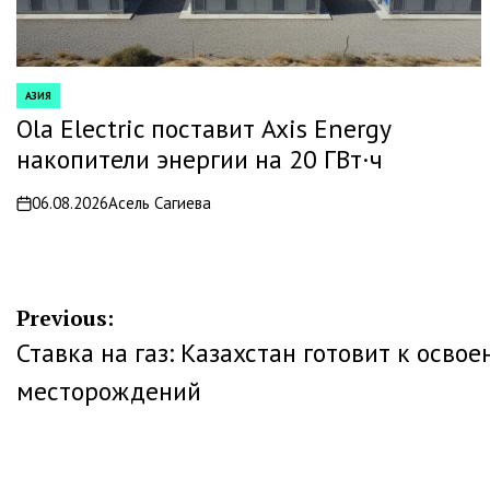
АЗИЯ
POSTED
IN
Ola Electric поставит Axis Energy
накопители энергии на 20 ГВт·ч
06.08.2026
Асель Сагиева
on
Навигация
Previous:
Ставка на газ: Казахстан готовит к осво
по
месторождений
записям