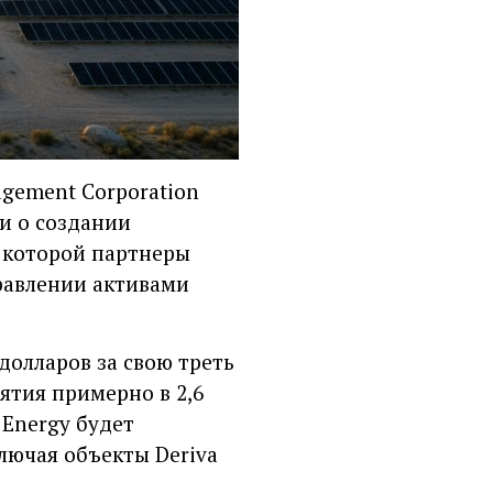
gement Corporation
ли о создании
в которой партнеры
равлении активами
олларов за свою треть
ятия примерно в 2,6
 Energy будет
лючая объекты Deriva