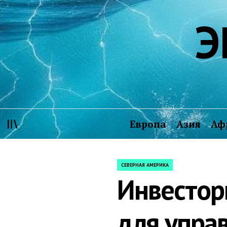
Skip
Э
to
content
Европа
Азия
Аф
СЕВЕРНАЯ АМЕРИКА
POSTED
Инвестор
IN
для упра