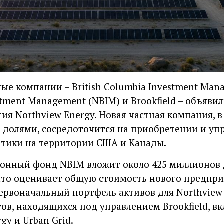
е компании – British Columbia Investment Mana
estment Management (NBIM) и Brookfield – объяви
ия Northview Energy. Новая частная компания, 
 долями, сосредоточится на приобретении и уп
етики на территории США и Канады.
нный фонд NBIM вложит около 425 миллионов д
 что оценивает общую стоимость нового предпри
ервоначальный портфель активов для Northview
ов, находящихся под управлением Brookfield, вк
rgy и Urban Grid.