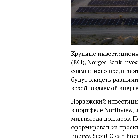
Крупные инвестиционны
(BCI), Norges Bank Inv
совместного предприят
будут владеть равными
возобновляемой энерг
Норвежский инвестицио
в портфеле Northview,
миллиарда долларов. П
сформирован из проект
Energy, Scout Clean Ene