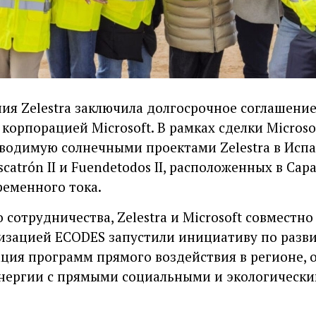
ия Zelestra заключила долгосрочное соглашение
 корпорацией Microsoft. В рамках сделки Micros
водимую солнечными проектами Zelestra в Исп
atrón II и Fuendetodos II, расположенных в Сара
ременного тока.
отрудничества, Zelestra и Microsoft совместно
зацией ECODES запустили инициативу по разви
ация программ прямого воздействия в регионе
энергии с прямыми социальными и экологическ