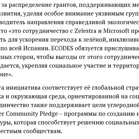
 за распределение грантов, поддерживающих м
азвития, уделяя особое внимание уязвимым груп
оводитель направления справедливой экологиче
то «это сотрудничество с Zelestra и Microsoft п
ь для ускорения перехода к зелёной, инклюзив
 по всей Испании. ECODES обязуется прислушив
ных сторон, чтобы выгоды от этого сотрудничес
дается, укрепляя социальное участие и террито
оне».
эта инициатива соответствует её глобальной стра
ка и окружающая среда, ориентированной на со
рудничество также поддерживает цели углеродно
ter Community Pledge – программы по созданию 
уры, которая способствует решению социальных
местным сообществам.