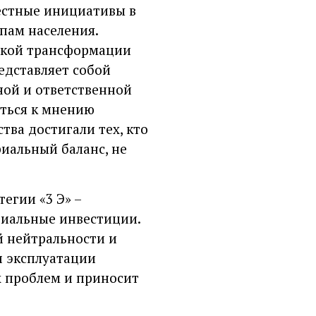
естные инициативы в
пам населения.
ской трансформации
редставляет собой
ной и ответственной
аться к мнению
тва достигали тех, кто
риальный баланс, не
тегии «3 Э» –
циальные инвестиции.
й нейтральности и
и эксплуатации
 проблем и приносит