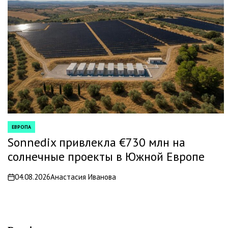
ЕВРОПА
POSTED
IN
Sonnedix привлекла €730 млн на
солнечные проекты в Южной Европе
04.08.2026
Анастасия Иванова
on