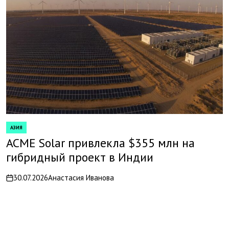
АЗИЯ
POSTED
IN
ACME Solar привлекла $355 млн на
гибридный проект в Индии
30.07.2026
Анастасия Иванова
on