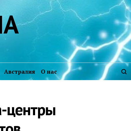
ИА
Австралия
О нас
а-центры
тов