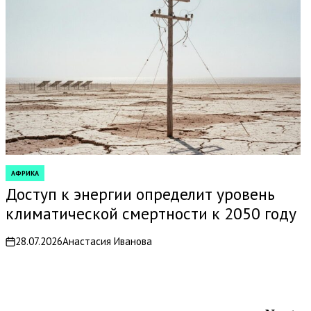
АФРИКА
POSTED
IN
Доступ к энергии определит уровень
климатической смертности к 2050 году
28.07.2026
Анастасия Иванова
on