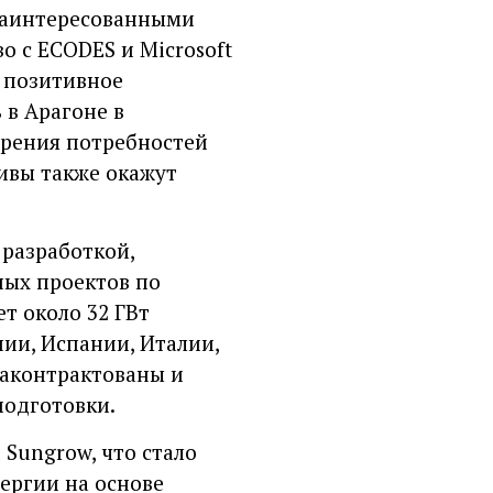
с заинтересованными
о с ECODES и Microsoft
, позитивное
 в Арагоне в
орения потребностей
тивы также окажут
 разработкой,
ных проектов по
т около 32 ГВт
ии, Испании, Италии,
законтрактованы и
подготовки.
 Sungrow, что стало
ергии на основе