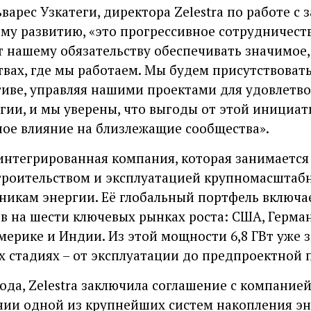
варес Узкатеги, директора Zelestra по работе 
му развитию, «это прогрессивное сотрудничеств
т нашему обязательству обеспечивать значимое
вах, где мы работаем. Мы будем присутствовать
иве, управляя нашими проектами для удовлетв
ргии, и мы уверены, что выгоды от этой инициа
ое влияние на близлежащие сообщества».
 интегрированная компания, которая занимается
троительством и эксплуатацией крупномасштаб
икам энергии. Её глобальный портфель включае
в на шести ключевых рынках роста: США, Герман
рике и Индии. Из этой мощности 6,8 ГВт уже 
х стадиях – от эксплуатации до предпроектной 
года, Zelestra заключила соглашение с компанией
ии одной из крупнейших систем накопления эн