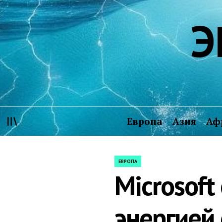
Skip
Э
to
content
Европа
Азия
Аф
ЕВРОПА
POSTED
Microsoft
IN
энергией