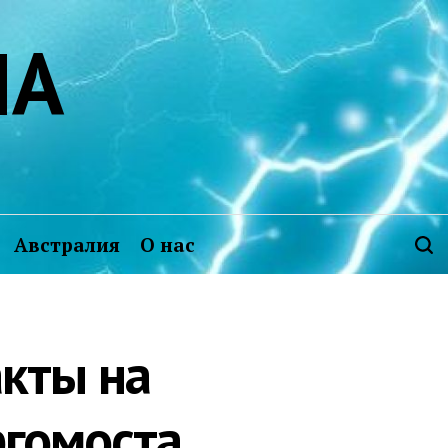
ИА
Австралия
О нас
акты на
ргомоста