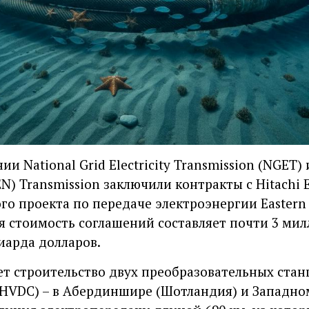
 National Grid Electricity Transmission (NGET) 
SEN) Transmission заключили контракты с Hitachi
 проекта по передаче электроэнергии Eastern G
 стоимость соглашений составляет почти 3 ми
иарда долларов.
т строительство двух преобразовательных стан
HVDC) – в Абердиншире (Шотландия) и Западном