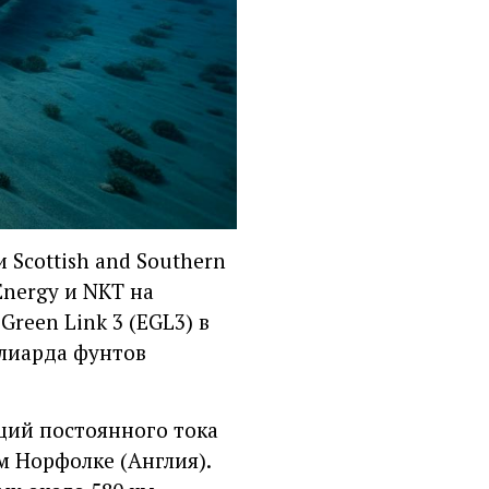
и Scottish and Southern
 Energy и NKT на
reen Link 3 (EGL3) в
ллиарда фунтов
ций постоянного тока
 Норфолке (Англия).