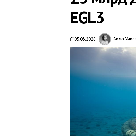
EGL3
Аида Умие
05.03.2026
on