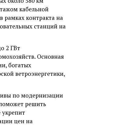
ых около 580 км
нтажом кабельной
в рамках контракта на
зовательных станций на
о 2 ГВт
омохозяйств. Основная
и, богатых
ской ветроэнергетики,
тивы по модернизации
 поможет решить
е укрепит
ации цен на