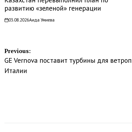
развитию «зеленой» генерации
03.08.2026
Аида Умиева
on
Навигация
Previous:
GE Vernova поставит турбины для ветроп
по
Италии
записям