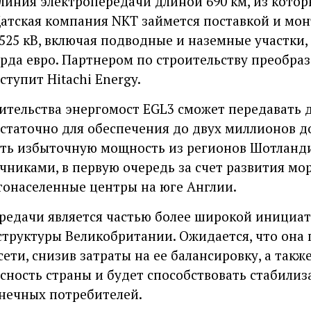
линия электропередачи длиной 690 км, из котор
Датская компания NKT займется поставкой и мо
25 кВ, включая подводные и наземные участки, 
арда евро. Партнером по строительству преобра
тупит Hitachi Energy.
ительства энергомост EGL3 сможет передавать д
остаточно для обеспечения до двух миллионов д
ить избыточную мощность из регионов Шотланди
никами, в первую очередь за счет развития мор
онаселенные центры на юге Англии.
ередачи является частью более широкой инициа
труктуры Великобритании. Ожидается, что она
сети, снизив затраты на ее балансировку, а такж
сность страны и будет способствовать стабилиз
нечных потребителей.