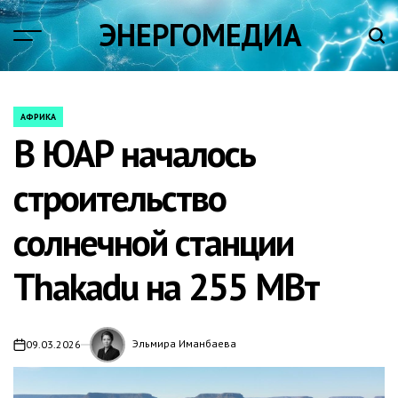
Skip
ЭНЕРГОМЕДИА
to
content
АФРИКА
POSTED
В ЮАР началось
IN
строительство
солнечной станции
Thakadu на 255 МВт
Эльмира Иманбаева
09.03.2026
on