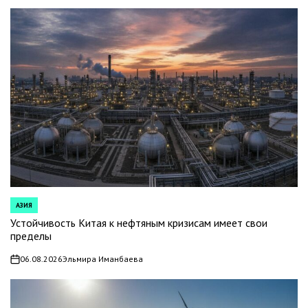
АЗИЯ
POSTED
IN
Устойчивость Китая к нефтяным кризисам имеет свои
пределы
06.08.2026
Эльмира Иманбаева
on