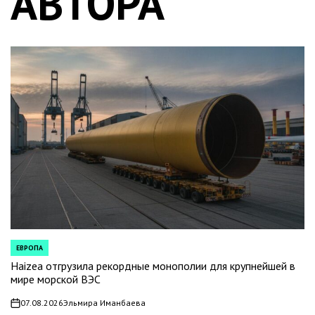
АВТОРА
ЕВРОПА
POSTED
IN
Haizea отгрузила рекордные монополии для крупнейшей в
мире морской ВЭС
07.08.2026
Эльмира Иманбаева
on