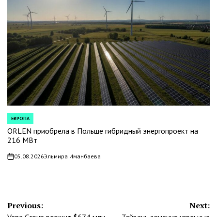
ЕВРОПА
POSTED
IN
ORLEN приобрела в Польше гибридный энергопроект на
216 МВт
05.08.2026
Эльмира Иманбаева
on
Навигация
Previous:
Next:
Vena Group вложит $674 млн
Тайвань заменит угольные