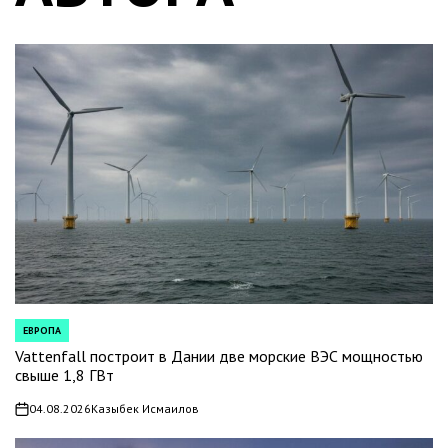
ЕВРОПА
POSTED
IN
Vattenfall построит в Дании две морские ВЭС мощностью
свыше 1,8 ГВт
04.08.2026
Казыбек Исмаилов
on