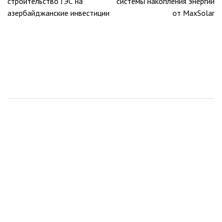
строительство ГЭС на
системы накопления энергии
записям
азербайджанские инвестиции
от MaxSolar