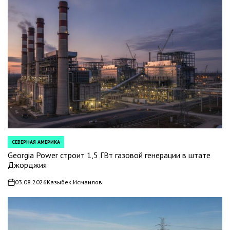
СЕВЕРНАЯ АМЕРИКА
POSTED
IN
Georgia Power строит 1,5 ГВт газовой генерации в штате
Джорджия
03.08.2026
Казыбек Исмаилов
on