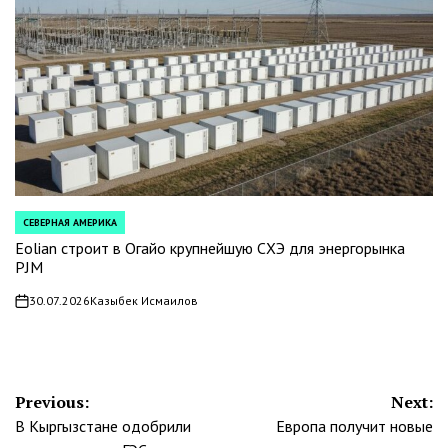
СЕВЕРНАЯ АМЕРИКА
POSTED
IN
Eolian строит в Огайо крупнейшую СХЭ для энергорынка
PJM
30.07.2026
Казыбек Исмаилов
on
Навигация
Previous:
Next:
В Кыргызстане одобрили
Европа получит новые
по