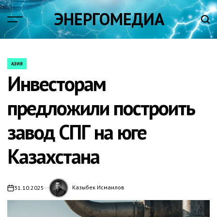
Skip
ЭНЕРГОМЕДИА
to
content
АЗИЯ
POSTED
Инвесторам
IN
предложили построить
завод СПГ на юге
Казахстана
Казыбек Исмаилов
31.10.2025
on