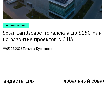
СЕВЕРНАЯ АМЕРИКА
POSTED
IN
Solar Landscape привлекла до $150 млн
на развитие проектов в США
05.08.2026
Татьяна Кузнецова
on
стандарты для
Глобальный обва