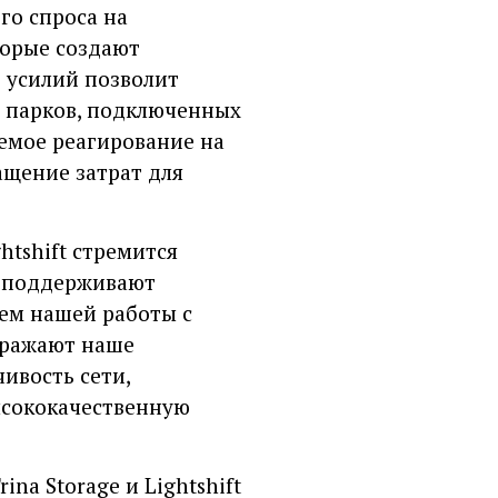
го спроса на
торые создают
 усилий позволит
х парков, подключенных
емое реагирование на
ащение затрат для
htshift стремится
е поддерживают
ем нашей работы с
тражают наше
ивость сети,
ысококачественную
na Storage и Lightshift