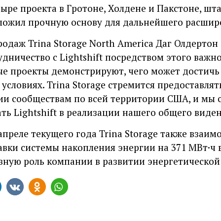
ыре проекта в Гротоне, Холдене и Пакстоне, шта
ложил прочную основу для дальнейшего расшир
родаж Trina Storage North America Даг Олдертон
дничество с Lightshift посредством этого важн
е проекты демонстрируют, чего может достичь
условиях. Trina Storage стремится предоставлят
ии сообществам по всей территории США, и мы
ь Lightshift в реализации нашего общего виден
апреле текущего года Trina Storage также взаим
авки системы накопления энергии на 371 МВт·ч в
вную роль компании в развитии энергетическо