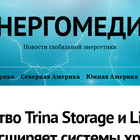
НЕРГОМЕД
Новости глобальной энергетики
рика
Северная Америка
Южная Америка
во Trina Storage и Li
асширяет системы х