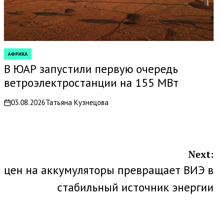
АФРИКА
POSTED
IN
В ЮАР запустили первую очередь
ветроэлектростанции на 155 МВт
03.08.2026
Татьяна Кузнецова
on
Next:
л цен на аккумуляторы превращает ВИЭ в
стабильный источник энергии