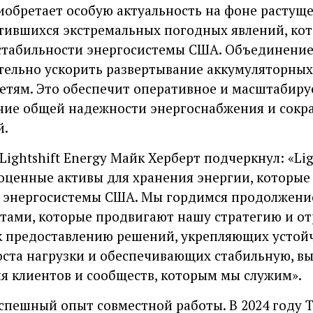
обретает особую актуальность на фоне растуще
тившихся экстремальных погодных явлений, ко
стабильности энергосистемы США. Объединение
чительно ускорить развертывание аккумуляторны
етям. Это обеспечит оперативное и масштабиру
ние общей надежности энергоснабжения и сокр
й.
ghtshift Energy Майк Херберт подчеркнул: «Lig
оценные активы для хранения энергии, которы
е энергосистемы США. Мы гордимся продолжени
ектами, которые продвигают нашу стратегию и о
 предоставлению решений, укрепляющих устойч
ста нагрузки и обеспечивающих стабильную, в
я клиентов и сообществ, которым мы служим».
ешный опыт совместной работы. В 2024 году Tri