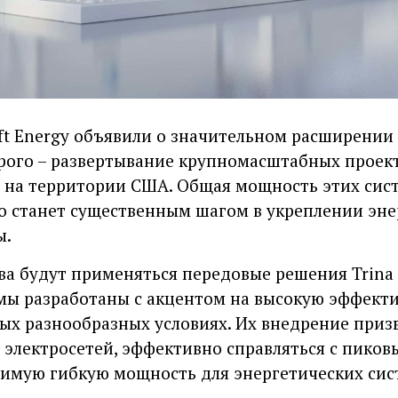
hift Energy объявили о значительном расширении
орого – развертывание крупномасштабных проек
х на территории США. Общая мощность этих сис
что станет существенным шагом в укреплении эн
ы.
а будут применяться передовые решения Trina S
емы разработаны с акцентом на высокую эффекти
ых разнообразных условиях. Их внедрение приз
 электросетей, эффективно справляться с пиков
имую гибкую мощность для энергетических сис