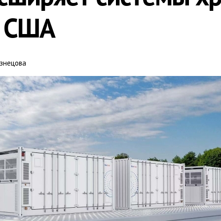
в США
знецова