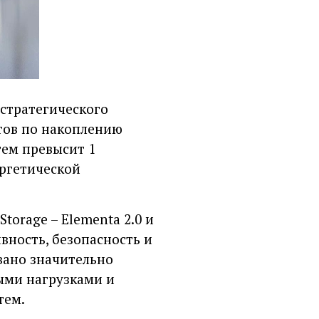
 стратегического
тов по накоплению
тем превысит 1
ергетической
torage – Elementa 2.0 и
вность, безопасность и
вано значительно
ыми нагрузками и
тем.