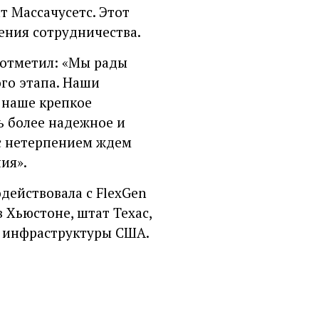
т Массачусетс. Этот
ения сотрудничества.
 отметил: «Мы рады
ого этапа. Наши
 наше крепкое
ь более надежное и
 с нетерпением ждем
ия».
одействовала с FlexGen
 Хьюстоне, штат Техас,
й инфраструктуры США.