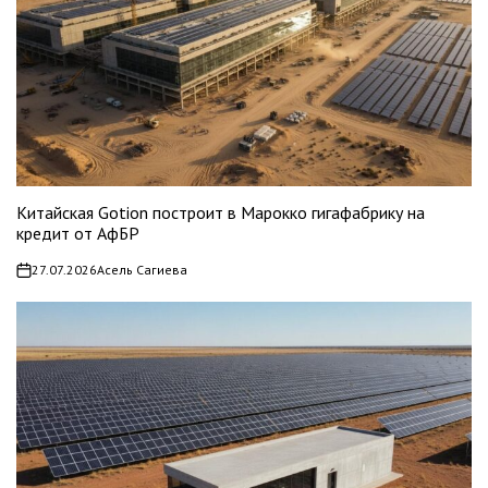
Китайская Gotion построит в Марокко гигафабрику на
кредит от АфБР
27.07.2026
Асель Сагиева
on