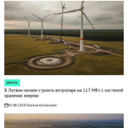
ЕВРОПА
POSTED
IN
В Латвии начали строить ветропарк на 117 МВт с системой
хранения энергии
07.08.2026
Татьяна Кузнецова
on