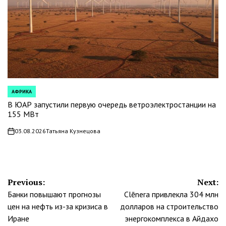
АФРИКА
POSTED
IN
В ЮАР запустили первую очередь ветроэлектростанции на
155 МВт
03.08.2026
Татьяна Кузнецова
on
Навигация
Previous:
Next:
Банки повышают прогнозы
Clēnera привлекла 304 млн
по
цен на нефть из-за кризиса в
долларов на строительство
записям
Иране
энергокомплекса в Айдахо