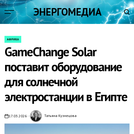
Skip
ЭНЕРГОМЕДИА
to
content
АФРИКА
POSTED
GameChange Solar
IN
поставит оборудование
для солнечной
электростанции в Египте
Татьяна Кузнецова
17.03.2026
on