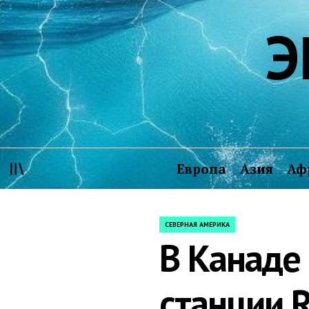
Skip
Э
to
content
Европа
Азия
Аф
СЕВЕРНАЯ АМЕРИКА
POSTED
В Канаде
IN
станции R