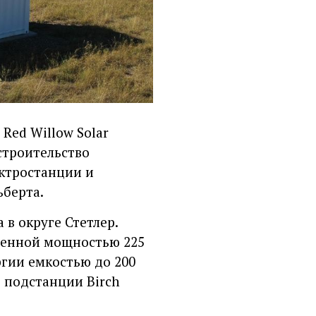
Red Willow Solar
строительство
ектростанции и
ьберта.
в округе Стетлер.
денной мощностью 225
ргии емкостью до 200
 подстанции Birch