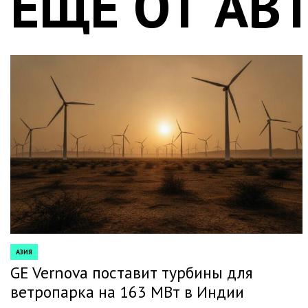
ЕЩЕ ОТ АВ
АЗИЯ
POSTED
IN
GE Vernova поставит турбины для
ветропарка на 163 МВт в Индии