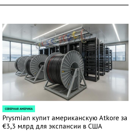
СЕВЕРНАЯ АМЕРИКА
POSTED
IN
Prysmian купит американскую Atkore за
€3,3 млрд для экспансии в США