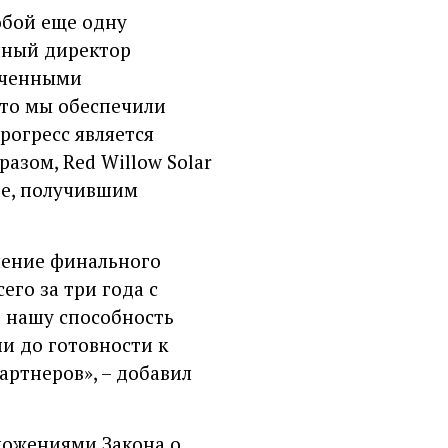
обой еще одну
онный директор
ученными
что мы обеспечили
рогресс является
азом, Red Willow Solar
оне, получившим
чение финального
его за три года с
т нашу способность
и до готовности к
артнеров», – добавил
оложениями Закона о