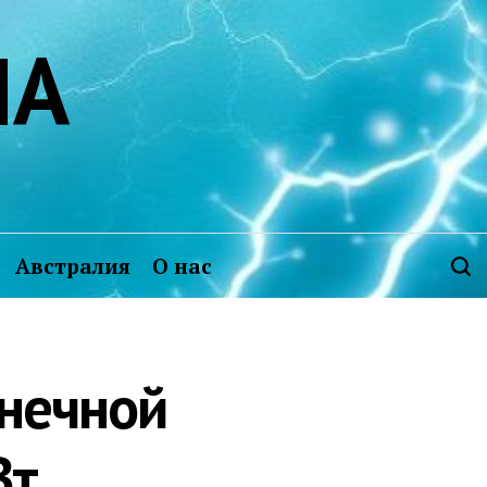
ИА
Австралия
О нас
лнечной
Вт