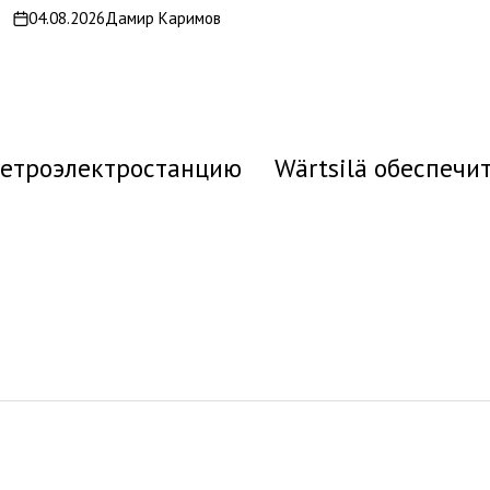
04.08.2026
Дамир Каримов
on
ветроэлектростанцию
Wärtsilä обеспечи