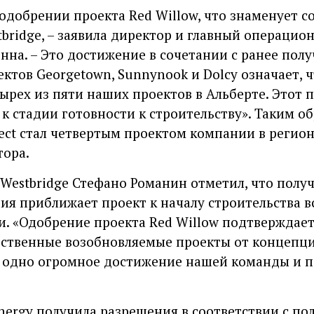
одобрении проекта Red Willow, что знаменует с
tbridge, – заявила директор и главный операци
на. – Это достижение в сочетании с ранее пол
ктов Georgetown, Sunnynook и Dolcy означает, 
рех из пяти наших проектов в Альберте. Этот п
 стадии готовности к строительству». Таким обр
oject стал четвертым проектом компании в реги
тора.
Westbridge Стефано Романин отметил, что полу
я приближает проект к началу строительства вс
и. «Одобрение проекта Red Willow подтверждае
ственные возобновляемые проекты от концепци
е одно огромное достижение нашей команды и п
Energy получила разрешения в соответствии с п