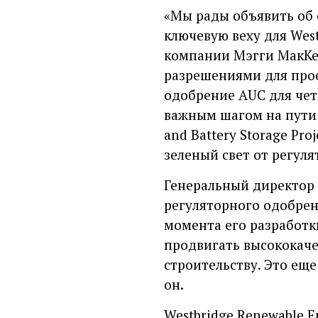
«Мы рады объявить об 
ключевую веху для Wes
компании Мэгги МакКен
разрешениями для прое
одобрение AUC для четы
важным шагом на пути к
and Battery Storage Pr
зеленый свет от регуля
Генеральный директор 
регуляторного одобрени
момента его разработк
продвигать высококаче
строительству. Это ещ
он.
Westbridge Renewable 