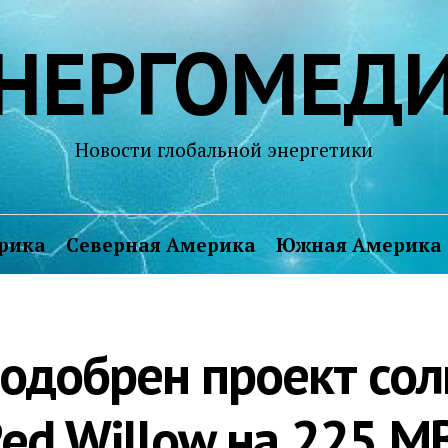
НЕРГОМЕД
Новости глобальной энергетики
рика
Северная Америка
Южная Америка
 одобрен проект со
ed Willow на 225 М