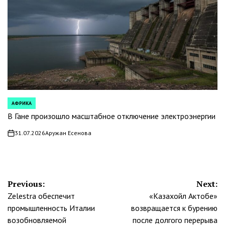
АФРИКА
POSTED
IN
В Гане произошло масштабное отключение электроэнергии
31.07.2026
Аружан Есенова
on
Навигация
Previous:
Next:
Zelestra обеспечит
«Казахойл Актобе»
по
промышленность Италии
возвращается к бурению
записям
возобновляемой
после долгого перерыва