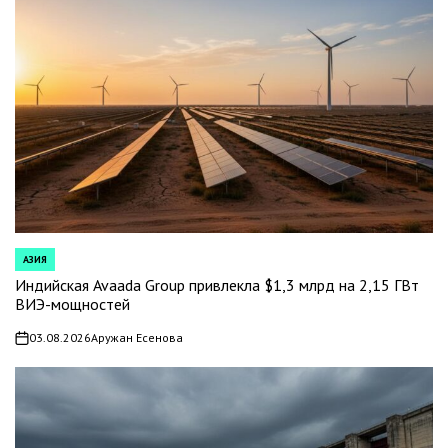
АЗИЯ
POSTED
IN
Индийская Avaada Group привлекла $1,3 млрд на 2,15 ГВт
ВИЭ-мощностей
03.08.2026
Аружан Есенова
on