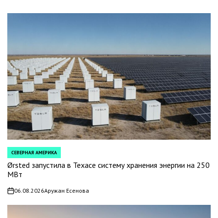
СЕВЕРНАЯ АМЕРИКА
POSTED
IN
Ørsted запустила в Техасе систему хранения энергии на 250
МВт
06.08.2026
Аружан Есенова
on