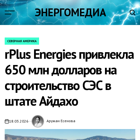
Skip
ЭНЕРГОМЕДИА
to
content
СЕВЕРНАЯ АМЕРИКА
POSTED
rPlus Energies привлекла
IN
650 млн долларов на
строительство СЭС в
штате Айдахо
Аружан Есенова
18.03.2026
on