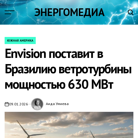
Skip
ЭНЕРГОМЕДИА
to
content
ЮЖНАЯ АМЕРИКА
POSTED
Envision поставит в
IN
Бразилию ветротурбины
мощностью 630 МВт
Аида Умиева
09.01.2026
on