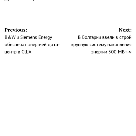
on
Навигация
Previous:
Next:
B&W и Siemens Energy
В Болгарии ввели в строй
по
обеспечат энергией дата-
крупную систему накопления
записям
центр в США
энергии 500 МВт-ч