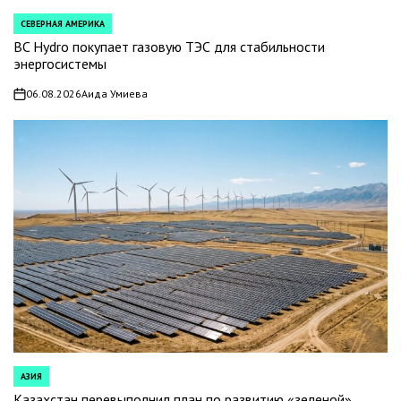
СЕВЕРНАЯ АМЕРИКА
POSTED
IN
BC Hydro покупает газовую ТЭС для стабильности
энергосистемы
06.08.2026
Аида Умиева
on
АЗИЯ
POSTED
IN
Казахстан перевыполнил план по развитию «зеленой»