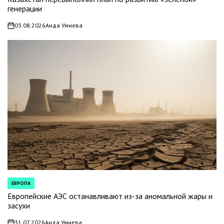
генерации
03.08.2026
Аида Умиева
on
ЕВРОПА
POSTED
IN
Европейские АЭС останавливают из-за аномальной жары и
засухи
31.07.2026
Аида Умиева