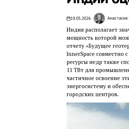
Анастасия
19.05.2026
on
Индия располагает зна
мощность которой може
отчету «Будущее геоте
InnerSpace совместно 
ресурсы недр также сп
11 ТВт для промышленн
частичное освоение эт
энергосистему и обес
городских центров.