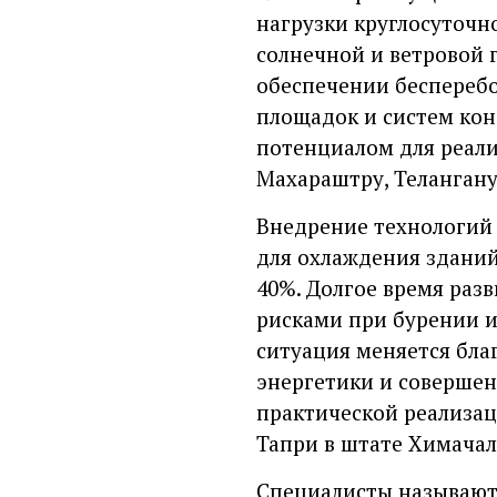
нагрузки круглосуточн
солнечной и ветровой 
обеспечении беспереб
площадок и систем ко
потенциалом для реали
Махараштру, Телангану
Внедрение технологий
для охлаждения зданий
40%. Долгое время раз
рисками при бурении и
ситуация меняется бла
энергетики и совершен
практической реализац
Тапри в штате Химача
Специалисты называют