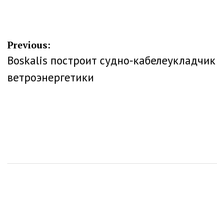
Навигация
Previous:
Boskalis построит судно-кабелеукладчик
по
ветроэнергетики
записям