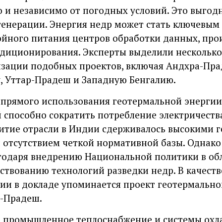
о и независимо от погодных условий. Это выгодн
генерации. Энергия недр может стать ключевым
ойного питания центров обработки данных, про
ндиционирования. Эксперты выделили нескольк
зации подобных проектов, включая Андхра-Пра
, Уттар-Прадеш и Западную Бенгалию.
 прямого использования геотермальной энерги
 способно сократить потребление электричества 
витие отрасли в Индии сдерживалось высокими 
 отсутствием четкой нормативной базы. Однако
годаря внедрению Национальной политики в об
ствованию технологий разведки недр. В качест
ии в докладе упоминается проект геотермальн
л-Прадеш.
 промышленное теплоснабжение и системы охл