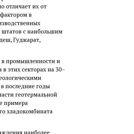
о отличает их от
 фактором в
изводственных
о штатов с наибольшим
деш, Гуджарат,
и в промышленности и
в этих секторах на 30–
геологическими
 в последние годы
ласти геотермальной
ве примера
ого хладокомбината
аждения наиболее