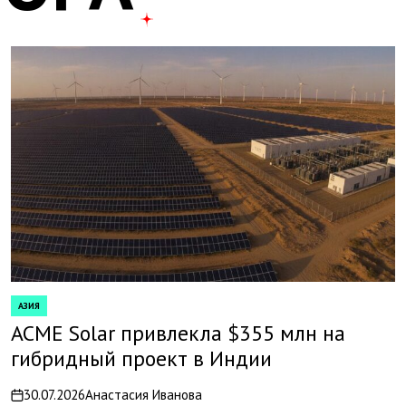
АЗИЯ
POSTED
IN
ACME Solar привлекла $355 млн на
гибридный проект в Индии
30.07.2026
Анастасия Иванова
on