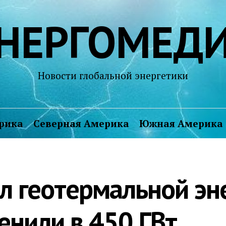
НЕРГОМЕД
Новости глобальной энергетики
рика
Северная Америка
Южная Америка
л геотермальной эн
енили в 450 ГВт