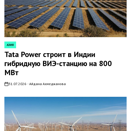
АЗИЯ
POSTED
IN
Tata Power строит в Индии
гибридную ВИЭ-станцию на 800
МВт
31.07.2026
Айдана Ахмеджанова
on