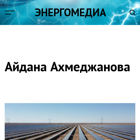
Skip
ЭНЕРГОМЕДИА
to
content
Айдана Ахмеджанова