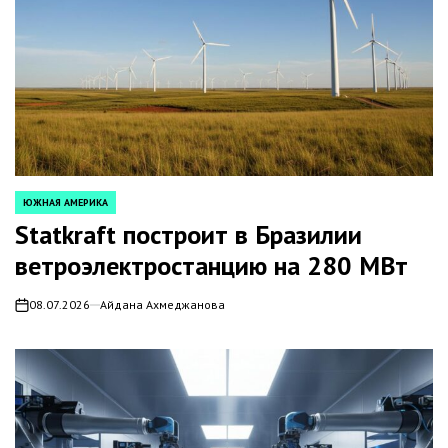
ЮЖНАЯ АМЕРИКА
POSTED
IN
Statkraft построит в Бразилии
ветроэлектростанцию на 280 МВт
08.07.2026
Айдана Ахмеджанова
on