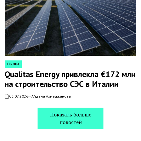
ЕВРОПА
POSTED
IN
Qualitas Energy привлекла €172 млн
на строительство СЭС в Италии
06.07.2026
Айдана Ахмеджанова
on
Показать больше
новостей