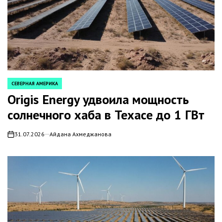
СЕВЕРНАЯ АМЕРИКА
POSTED
IN
Origis Energy удвоила мощность
солнечного хаба в Техасе до 1 ГВт
31.07.2026
Айдана Ахмеджанова
on