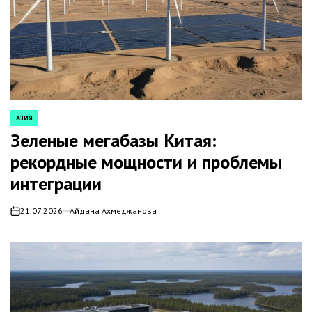
АЗИЯ
POSTED
IN
Зеленые мегабазы Китая:
рекордные мощности и проблемы
интеграции
21.07.2026
Айдана Ахмеджанова
on