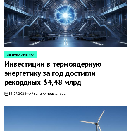
СЕВЕРНАЯ АМЕРИКА
POSTED
IN
Инвестиции в термоядерную
энергетику за год достигли
рекордных $4,48 млрд
15.07.2026
Айдана Ахмеджанова
on