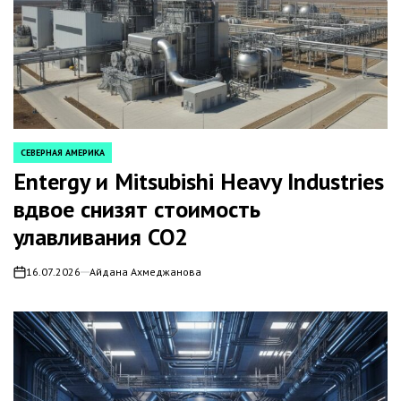
СЕВЕРНАЯ АМЕРИКА
POSTED
IN
Entergy и Mitsubishi Heavy Industries
вдвое снизят стоимость
улавливания СО2
16.07.2026
Айдана Ахмеджанова
on