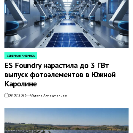
СЕВЕРНАЯ АМЕРИКА
POSTED
IN
ES Foundry нарастила до 3 ГВт
выпуск фотоэлементов в Южной
Каролине
08.07.2026
Айдана Ахмеджанова
on