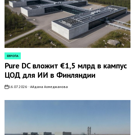
ЕВРОПА
POSTED
IN
Pure DC вложит €1,5 млрд в кампус
ЦОД для ИИ в Финляндии
16.07.2026
Айдана Ахмеджанова
on