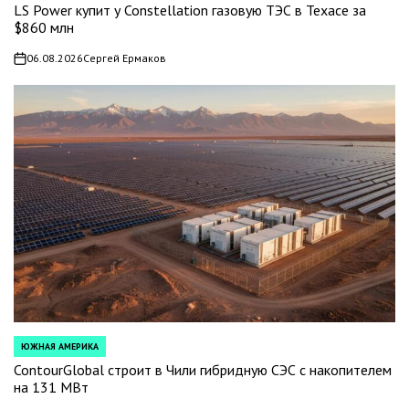
IN
LS Power купит у Constellation газовую ТЭС в Техасе за
$860 млн
06.08.2026
Сергей Ермаков
on
ЮЖНАЯ АМЕРИКА
POSTED
IN
ContourGlobal строит в Чили гибридную СЭС с накопителем
на 131 МВт