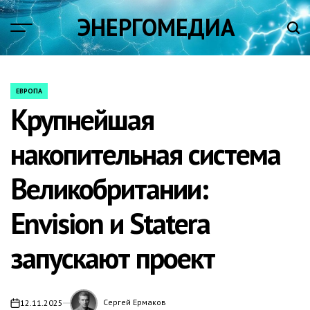
Skip
ЭНЕРГОМЕДИА
to
content
ЕВРОПА
POSTED
Крупнейшая
IN
накопительная система
Великобритании:
Envision и Statera
запускают проект
Сергей Ермаков
12.11.2025
on