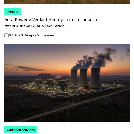
ЕВРОПА
POSTED
IN
Aura Power и Verdant Energy создают нового
энергооператора в Британии
07.08.2026
Сергей Ермаков
on
СЕВЕРНАЯ АМЕРИКА
POSTED