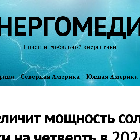
НЕРГОМЕД
Новости глобальной энергетики
рика
Северная Америка
Южная Америка
еличит мощность со
и на четверть в 202