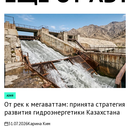
АЗИЯ
POSTED
IN
От рек к мегаваттам: принята стратегия
развития гидроэнергетики Казахстана
31.07.2026
Карина Ким
on