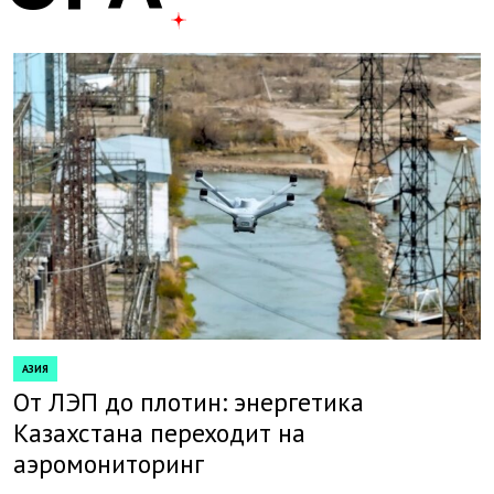
АЗИЯ
POSTED
IN
От ЛЭП до плотин: энергетика
Казахстана переходит на
аэромониторинг