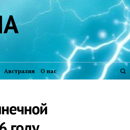
ИА
Австралия
О нас
лнечной
6 году