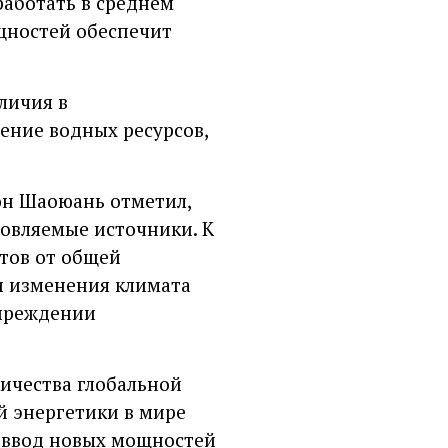
работать в среднем
ощностей обеспечит
личия в
ение водных ресурсов,
юн Шаоюань отметил,
новляемые источники. К
тов от общей
и изменения климата
упреждении
ничества глобальной
й энергетики в мире
й ввод новых мощностей