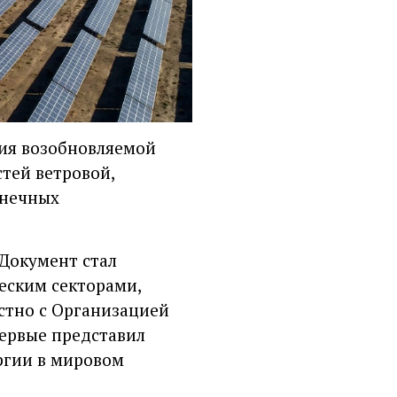
тия возобновляемой
тей ветровой,
лнечных
 Документ стал
еским секторами,
стно с Организацией
первые представил
ргии в мировом