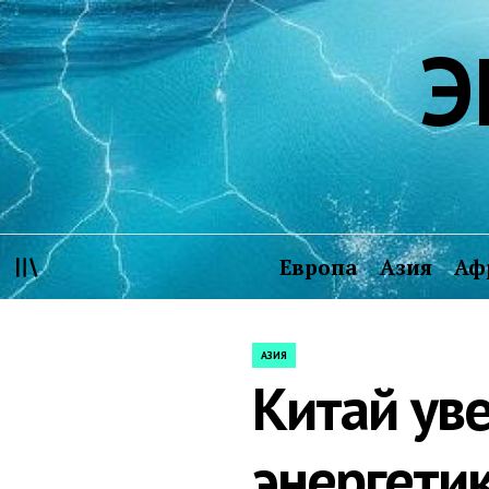
Skip
Э
to
content
Европа
Азия
Аф
АЗИЯ
POSTED
Китай ув
IN
энергетик