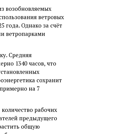
 из возобновляемых
использования ветровых
5 года. Однако за счёт
ии ветропарками
ку. Средняя
рно 1340 часов, что
установленных
роэнергетика сохранит
 примерно на 7
е количество рабочих
азателей предыдущего
растить общую