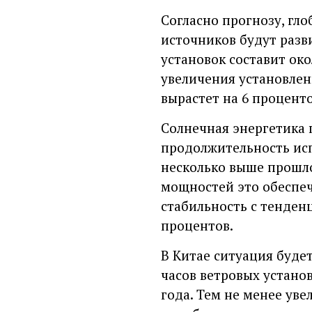
Согласно прогнозу, гл
источников будут разв
установок составит око
увеличения установле
вырастет на 6 проценто
Солнечная энергетика
продолжительность исп
несколько выше прошл
мощностей это обеспеч
стабильность с тенден
процентов.
В Китае ситуация буде
часов ветровых устано
года. Тем не менее ув