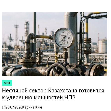
АЗИЯ
POSTED
IN
Нефтяной сектор Казахстана готовится
к удвоению мощностей НПЗ
20.07.2026
Карина Ким
on