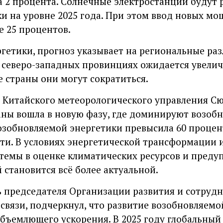
 2 процента. Солнечные электростанции будут 
ки на уровне 2025 года. При этом ввод новых м
е 25 процентов.
ргетики, прогноз указывает на региональные раз
 северо-западных провинциях ожидается увелич
е страны они могут сократиться.
 Китайского метеорологического управления С
аны вошла в новую фазу, где доминируют возоб
возобновляемой энергетики превысила 60 процен
и. В условиях энергетической трансформации 
темы в оценке климатических ресурсов и пред
 становится всё более актуальной.
ь председателя Организации развития и сотруд
связи, подчеркнул, что развитие возобновляемо
объемлющего ускорения. В 2025 году глобальны