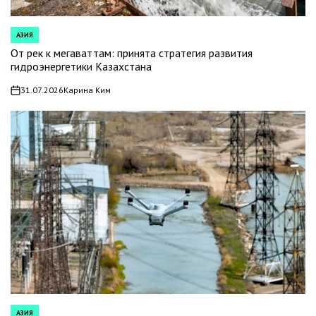
АЗИЯ
POSTED
IN
От рек к мегаваттам: принята стратегия развития
гидроэнергетики Казахстана
31.07.2026
Карина Ким
on
АЗИЯ