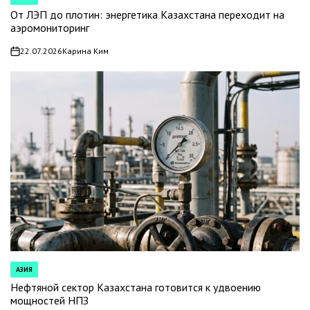
POSTED
IN
От ЛЭП до плотин: энергетика Казахстана переходит на
аэромониторинг
22.07.2026
Карина Ким
on
АЗИЯ
POSTED
IN
Нефтяной сектор Казахстана готовится к удвоению
мощностей НПЗ