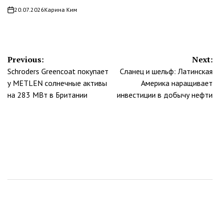
20.07.2026
Карина Ким
on
Навигация
Previous:
Next:
Schroders Greencoat покупает
Сланец и шельф: Латинская
по
у METLEN солнечные активы
Америка наращивает
записям
на 283 МВт в Британии
инвестиции в добычу нефти