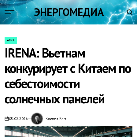
Skip
ЭНЕРГОМЕДИА
to
content
АЗИЯ
POSTED
IRENA: Вьетнам
IN
конкурирует с Китаем по
себестоимости
солнечных панелей
Карина Ким
05.02.2026
on