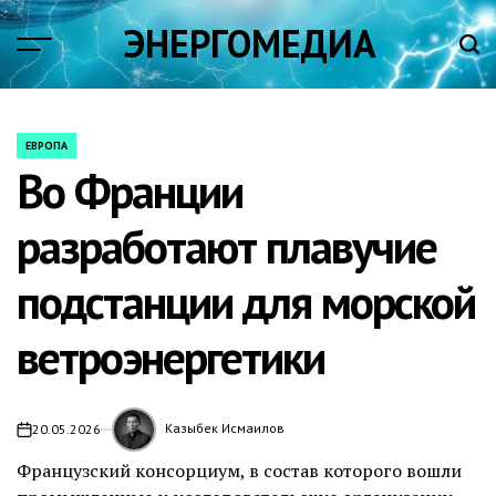
Skip
ЭНЕРГОМЕДИА
to
content
ЕВРОПА
POSTED
Во Франции
IN
разработают плавучие
подстанции для морской
ветроэнергетики
Казыбек Исмаилов
20.05.2026
on
Французский консорциум, в состав которого вошли