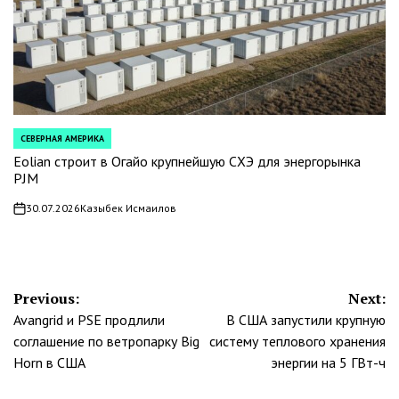
СЕВЕРНАЯ АМЕРИКА
POSTED
IN
Eolian строит в Огайо крупнейшую СХЭ для энергорынка
PJM
30.07.2026
Казыбек Исмаилов
on
Навигация
Previous:
Next:
Avangrid и PSE продлили
В США запустили крупную
по
соглашение по ветропарку Big
систему теплового хранения
записям
Horn в США
энергии на 5 ГВт-ч