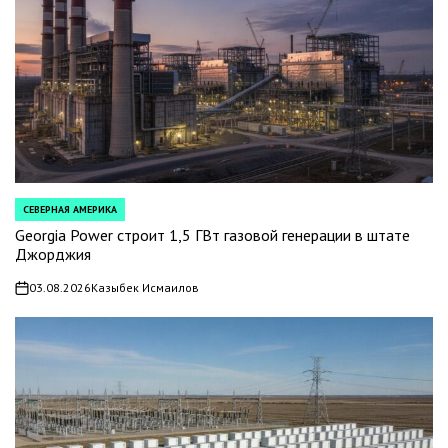
СЕВЕРНАЯ АМЕРИКА
POSTED
IN
Georgia Power строит 1,5 ГВт газовой генерации в штате
Джорджия
03.08.2026
Казыбек Исмаилов
on