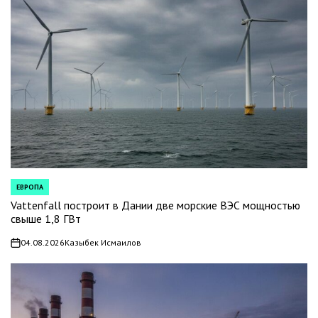
ЕВРОПА
POSTED
IN
Vattenfall построит в Дании две морские ВЭС мощностью
свыше 1,8 ГВт
04.08.2026
Казыбек Исмаилов
on