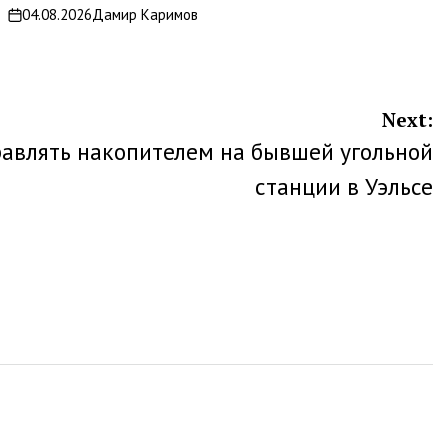
04.08.2026
Дамир Каримов
on
Next:
равлять накопителем на бывшей угольной
станции в Уэльсе