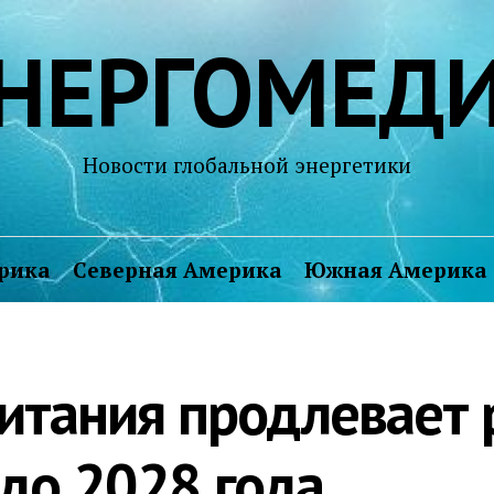
НЕРГОМЕД
Новости глобальной энергетики
рика
Северная Америка
Южная Америка
итания продлевает 
 до 2028 года