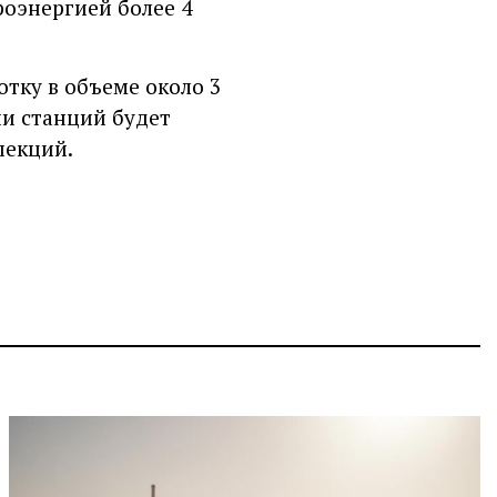
роэнергией более 4
тку в объеме около 3
ии станций будет
пекций.