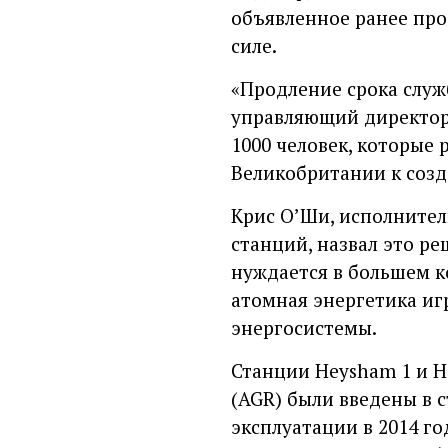
объявленное ранее прод
силе.
«Продление срока служ
управляющий директор E
1000 человек, которые
Великобритании к созд
Крис О’Ши, исполнител
станций, назвал это р
нуждается в большем к
атомная энергетика иг
энергосистемы.
Станции Heysham 1 и H
(AGR) были введены в с
эксплуатации в 2014 г