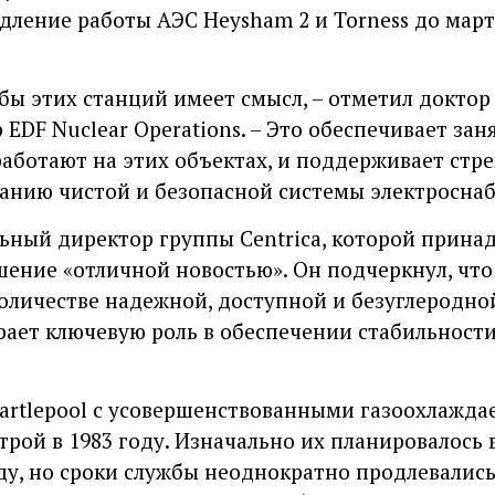
ление работы АЭС Heysham 2 и Torness до марта
бы этих станций имеет смысл, – отметил доктор
DF Nuclear Operations. – Это обеспечивает зан
 работают на этих объектах, и поддерживает стр
анию чистой и безопасной системы электросна
ьный директор группы Centrica, которой прина
ешение «отличной новостью». Он подчеркнул, чт
оличестве надежной, доступной и безуглеродной
рает ключевую роль в обеспечении стабильности
artlepool с усовершенствованными газоохлажд
трой в 1983 году. Изначально их планировалось 
оду, но сроки службы неоднократно продлевались