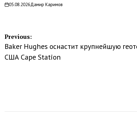
05.08.2026
Дамир Каримов
on
Навигация
Previous:
Baker Hughes оснастит крупнейшую гео
по
США Cape Station
записям