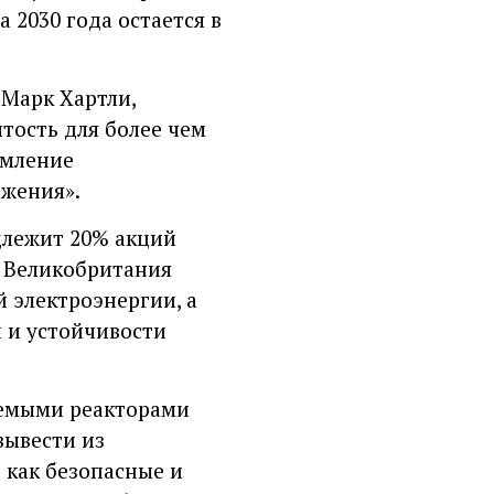
 2030 года остается в
 Марк Хартли,
ятость для более чем
емление
бжения».
длежит 20% акций
о Великобритания
 электроэнергии, а
 и устойчивости
аемыми реакторами
вывести из
 как безопасные и