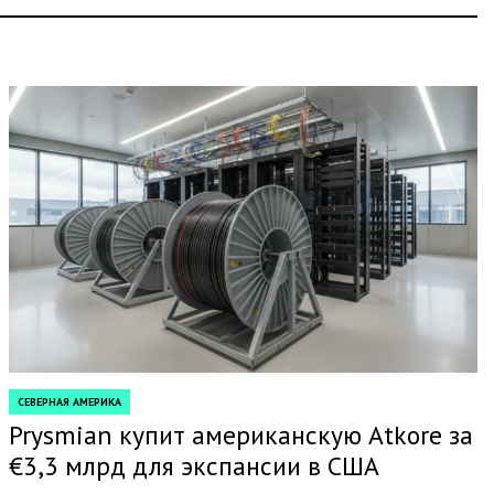
СЕВЕРНАЯ АМЕРИКА
POSTED
IN
Prysmian купит американскую Atkore за
€3,3 млрд для экспансии в США