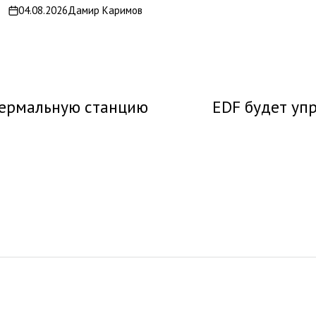
04.08.2026
Дамир Каримов
on
термальную станцию
EDF будет уп