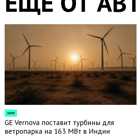
ЕЩЕ ОТ АВ
АЗИЯ
POSTED
IN
GE Vernova поставит турбины для
ветропарка на 163 МВт в Индии