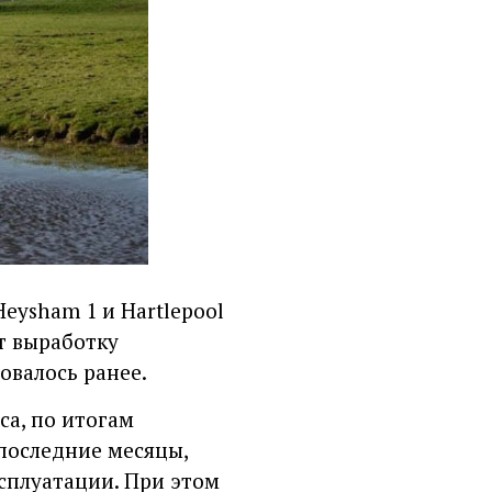
eysham 1 и Hartlepool
т выработку
ровалось ранее.
ca, по итогам
последние месяцы,
сплуатации. При этом