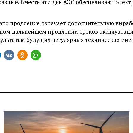
азные. Вместе эти две АЭС обеспечивают элект
 это продление означает дополнительную вырабо
жном дальнейшем продлении сроков эксплуатац
зультатам будущих регулярных технических инс