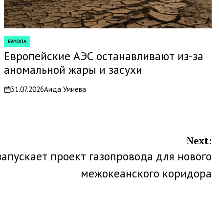
ЕВРОПА
POSTED
IN
Европейские АЭС останавливают из-за
аномальной жары и засухи
31.07.2026
Аида Умиева
on
Next:
апускает проект газопровода для нового
межокеанского коридора