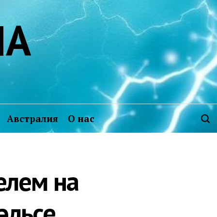
ИА
Австралия
О нас
елем на
эльсе