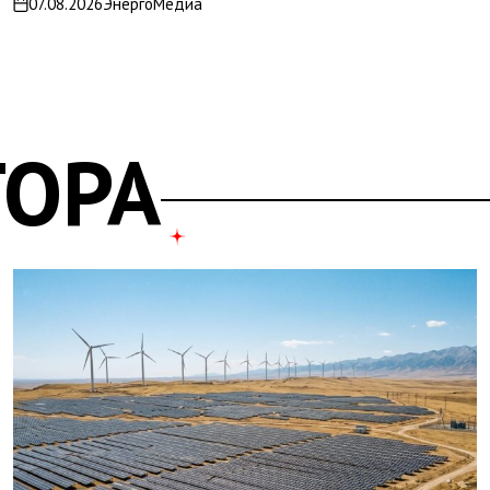
07.08.2026
ЭнергоМедиа
on
ТОРА