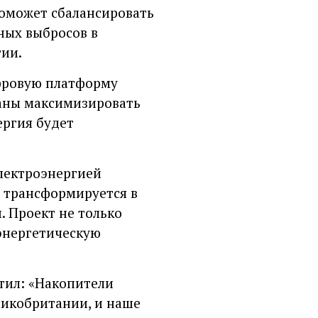
поможет сбалансировать
ных выбросов в
ии.
фровую платформу
ваны максимизировать
ергия будет
электроэнергией
а трансформируется в
. Проект не только
 энергетическую
тил: «Накопители
ликобритании, и наше