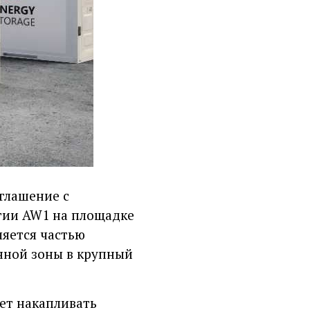
глашение с
гии AW1 на площадке
ляется частью
нной зоны в крупный
ет накапливать