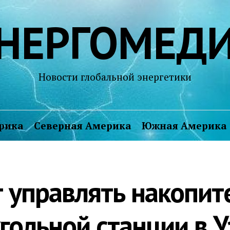
НЕРГОМЕД
Новости глобальной энергетики
рика
Северная Америка
Южная Америка
т управлять накопит
гольной станции в У