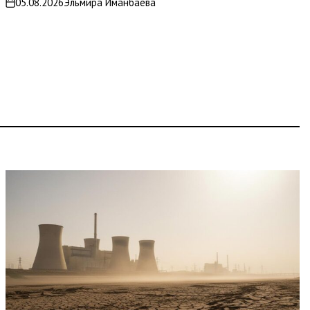
05.08.2026
Эльмира Иманбаева
on