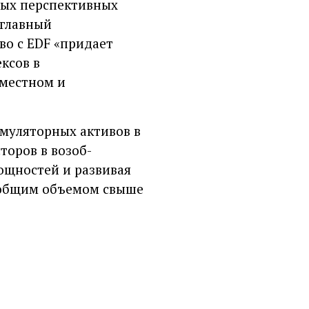
мых перспективных
 главный
во с EDF «придает
ксов в
 местном и
умуляторных активов в
торов в возоб-
ощностей и развивая
и общим объемом свыше