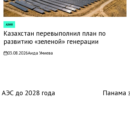
АЗИЯ
POSTED
IN
Казахстан перевыполнил план по
развитию «зеленой» генерации
03.08.2026
Аида Умиева
on
 АЭС до 2028 года
Панама з