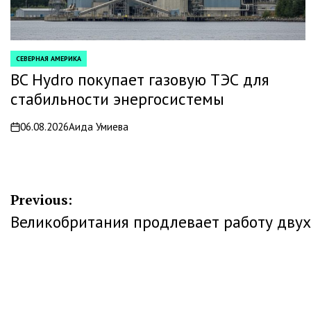
СЕВЕРНАЯ АМЕРИКА
POSTED
IN
BC Hydro покупает газовую ТЭС для
стабильности энергосистемы
06.08.2026
Аида Умиева
on
Навигация
Previous:
Великобритания продлевает работу двух
по
записям