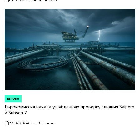
on
ЕВРОПА
POSTED
IN
Еврокомиссия начала углублённую проверку слияния Saipem
и Subsea 7
23.07.2026
Сергей Ермаков
on