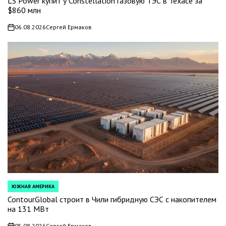
LS Power купит у Constellation газовую ТЭС в Техасе за
$860 млн
06.08.2026
Сергей Ермаков
on
ЮЖНАЯ АМЕРИКА
POSTED
IN
ContourGlobal строит в Чили гибридную СЭС с накопителем
на 131 МВт
05.08.2026
Сергей Ермаков