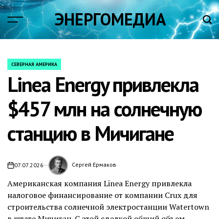
Skip
ЭНЕРГОМЕДИА
to
content
СЕВЕРНАЯ АМЕРИКА
POSTED
Linea Energy привлекла
IN
$457 млн на солнечную
станцию в Мичигане
Сергей Ермаков
07.07.2026
on
Американская компания Linea Energy привлекла
налоговое финансирование от компании Crux для
строительства солнечной электростанции Watertown
в штате Мичиган. С этой сделкой общий объем