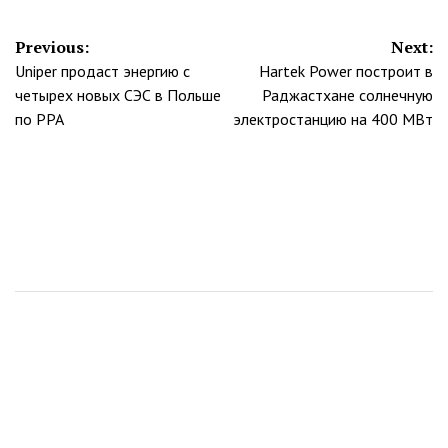
Навигация
Previous:
Next:
Uniper продаст энергию с
Hartek Power построит в
по
четырех новых СЭС в Польше
Раджастхане солнечную
записям
по PPA
электростанцию на 400 МВт