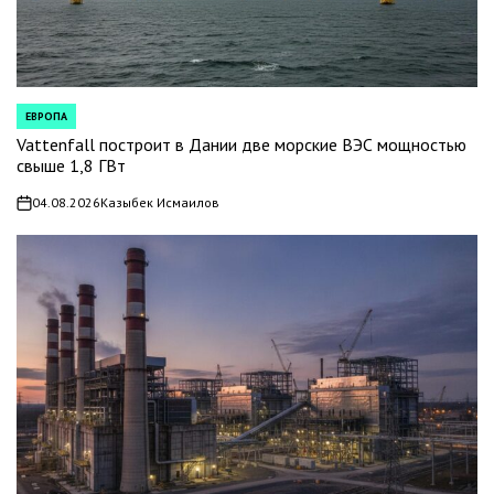
ЕВРОПА
POSTED
IN
Vattenfall построит в Дании две морские ВЭС мощностью
свыше 1,8 ГВт
04.08.2026
Казыбек Исмаилов
on