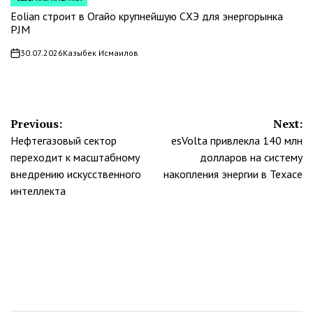
POSTED
IN
Eolian строит в Огайо крупнейшую СХЭ для энергорынка
PJM
30.07.2026
Казыбек Исмаилов
on
Навигация
Previous:
Next:
Нефтегазовый сектор
esVolta привлекла 140 млн
по
переходит к масштабному
долларов на систему
записям
внедрению искусственного
накопления энергии в Техасе
интеллекта