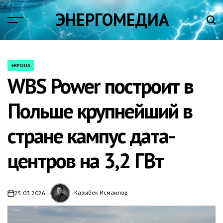
Skip
ЭНЕРГОМЕДИА
to
content
ЕВРОПА
POSTED
WBS Power построит в
IN
Польше крупнейший в
стране кампус дата-
центров на 3,2 ГВт
Казыбек Исмаилов
25.03.2026
on