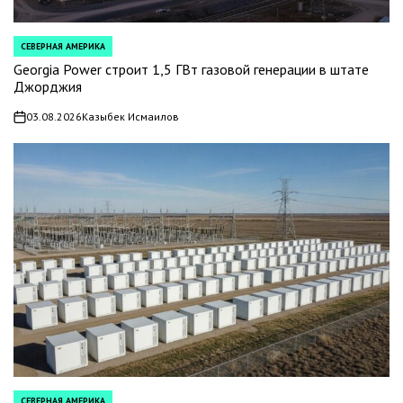
СЕВЕРНАЯ АМЕРИКА
POSTED
IN
Georgia Power строит 1,5 ГВт газовой генерации в штате
Джорджия
03.08.2026
Казыбек Исмаилов
on
СЕВЕРНАЯ АМЕРИКА