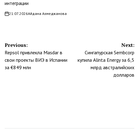
интеграции
21.07.2026
Айдана Ахмеджанова
on
Навигация
Previous:
Next:
Repsol привлекла Masdar в
Сингапурская Sembcorp
по
свои проекты ВИЭ в Испании
купила Alinta Energy за 6,5
записям
за €849 млн
млрд австралийских
долларов