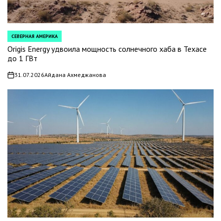
СЕВЕРНАЯ АМЕРИКА
POSTED
IN
Origis Energy удвоила мощность солнечного хаба в Техасе
до 1 ГВт
31.07.2026
Айдана Ахмеджанова
on