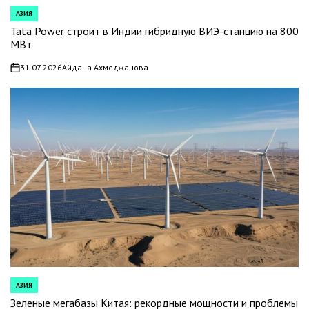
АЗИЯ
POSTED
IN
Tata Power строит в Индии гибридную ВИЭ-станцию на 800
МВт
31.07.2026
Айдана Ахмеджанова
on
АЗИЯ
POSTED
IN
Зеленые мегабазы Китая: рекордные мощности и проблемы