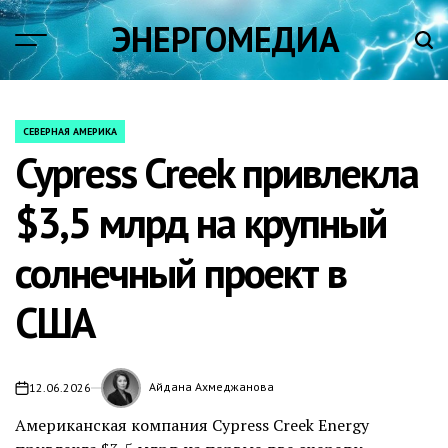
Skip
ЭНЕРГОМЕДИА
to
content
СЕВЕРНАЯ АМЕРИКА
POSTED
Cypress Creek привлекла
IN
$3,5 млрд на крупный
солнечный проект в
США
Айдана Ахмеджанова
12.06.2026
on
Американская компания Cypress Creek Energy