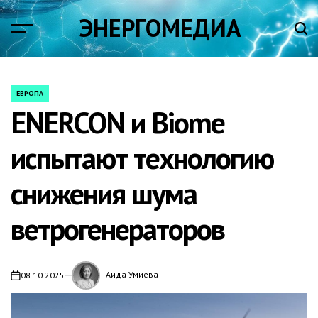
Skip
ЭНЕРГОМЕДИА
to
content
ЕВРОПА
POSTED
ENERCON и Biome
IN
испытают технологию
снижения шума
ветрогенераторов
Аида Умиева
08.10.2025
on