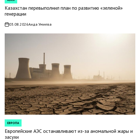
POSTED
IN
Казахстан перевыполнил план по развитию «зеленой»
генерации
03.08.2026
Аида Умиева
on
ЕВРОПА
POSTED
IN
Европейские АЭС останавливают из-за аномальной жары и
засухи