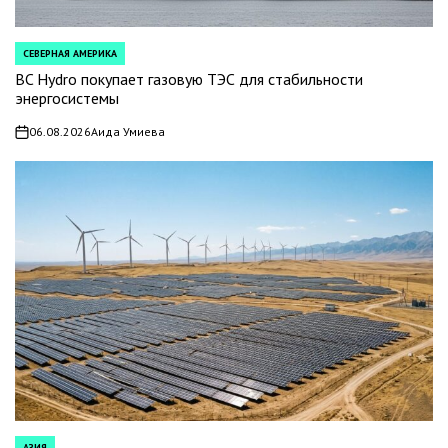
СЕВЕРНАЯ АМЕРИКА
POSTED
IN
BC Hydro покупает газовую ТЭС для стабильности
энергосистемы
06.08.2026
Аида Умиева
on
АЗИЯ