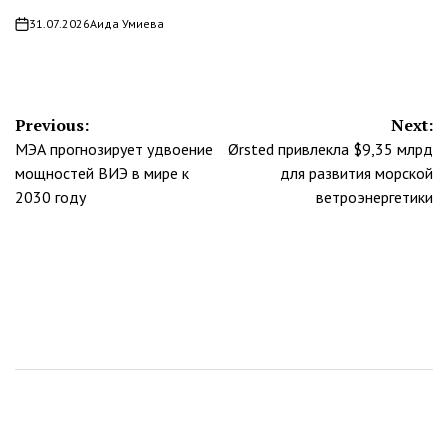
31.07.2026
Аида Умиева
on
Навигация
Previous:
Next:
МЭА прогнозирует удвоение
Ørsted привлекла $9,35 млрд
по
мощностей ВИЭ в мире к
для развития морской
записям
2030 году
ветроэнергетики