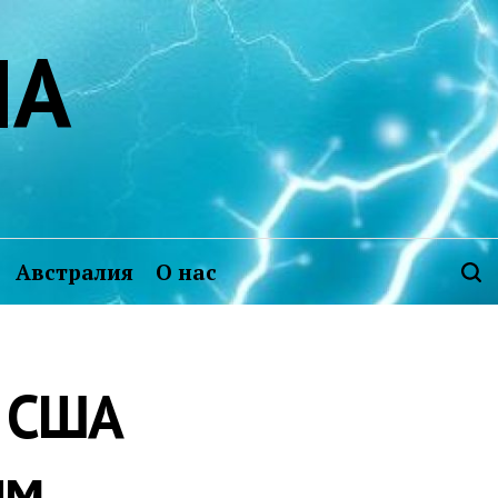
ИА
Австралия
О нас
и США
ым