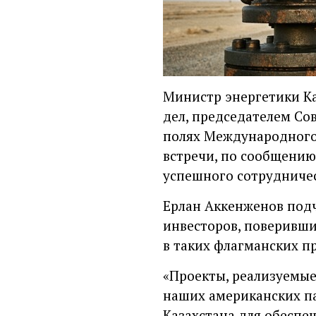
Министр энергетики Ка
дел, председателем С
полях Международного 
встречи, по сообщению
успешного сотрудниче
Ерлан Аккенженов под
инвесторов, поверивши
в таких флагманских пр
«Проекты, реализуемые
наших американских па
Казахстана для обеспе