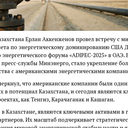
захстана Ерлан Аккенженов провел встречу с 
овета по энергетическому доминированию США 
энергетического форума «ADIPEC-2025» в ОАЭ. 
 пресс-службы Минэнерго, стало укрепление бол
ства с американскими энергетическими компан
черкнул, что американские компании были одни
х в потенциал Казахстана, и сегодня являются
оектах, как Тенгиз, Карачаганак и Кашаган.
 в Казахстане, являются ключевыми активами в 
ртнеров. Их масштаб подчеркивает стратегиче
чения мировой энергетической стабильности и я