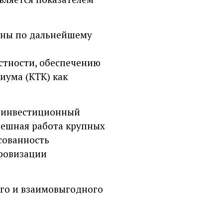
аны по дальнейшему
стности, обеспечению
иума (КТК) как
е инвестиционный
пешная работа крупных
сованность
фровизации
го и взаимовыгодного