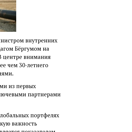
министром внутренних
Дагом Бёргумом на
В центре внимания
ее чем 30-летнего
иями.
ми из первых
 ключевыми партнерами
глобальных портфелях
скую важность
вляется показателем