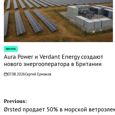
ЕВРОПА
POSTED
IN
Aura Power и Verdant Energy создают
нового энергооператора в Британии
07.08.2026
Сергей Ермаков
on
Навигация
Previous:
Ørsted продает 50% в морской ветроэле
по