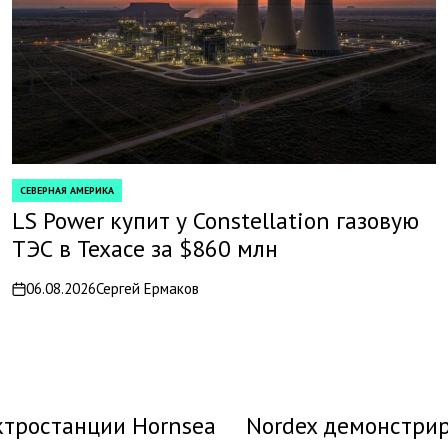
СЕВЕРНАЯ АМЕРИКА
POSTED
IN
LS Power купит у Constellation газовую
ТЭС в Техасе за $860 млн
06.08.2026
Сергей Ермаков
on
ктростанции Hornsea
Nordex демонстрир