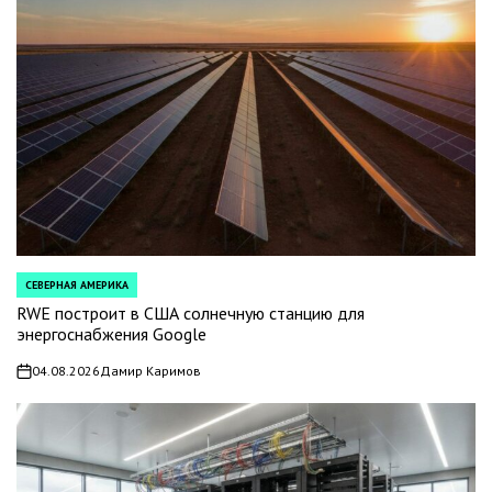
СЕВЕРНАЯ АМЕРИКА
POSTED
IN
RWE построит в США солнечную станцию для
энергоснабжения Google
04.08.2026
Дамир Каримов
on