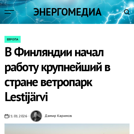
Skip
ЭНЕРГОМЕДИА
to
content
ЕВРОПА
POSTED
В Финляндии начал
IN
работу крупнейший в
стране ветропарк
Lestijärvi
Дамир Каримов
21.01.2026
on