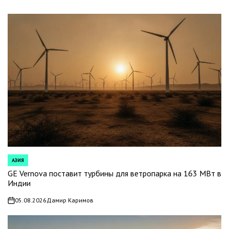
АЗИЯ
POSTED
IN
GE Vernova поставит турбины для ветропарка на 163 МВт в
Индии
05.08.2026
Дамир Каримов
on