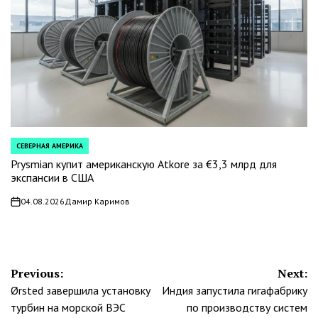
СЕВЕРНАЯ АМЕРИКА
POSTED
IN
Prysmian купит американскую Atkore за €3,3 млрд для
экспансии в США
04.08.2026
Дамир Каримов
on
Навигация
Previous:
Next:
Ørsted завершила установку
Индия запустила гигафабрику
по
турбин на морской ВЭС
по производству систем