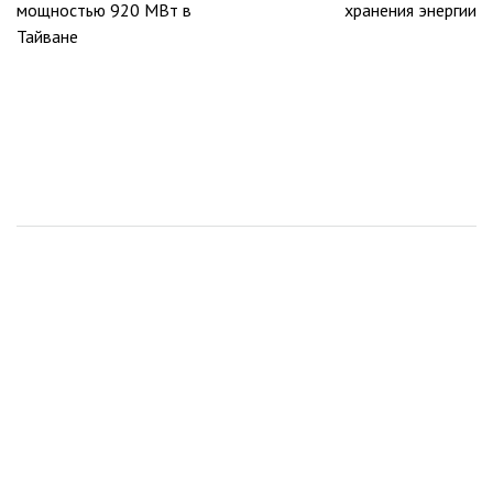
записям
мощностью 920 МВт в
хранения энергии
Тайване