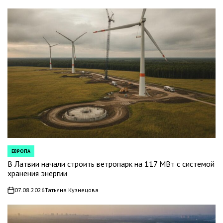
ЕВРОПА
POSTED
IN
В Латвии начали строить ветропарк на 117 МВт с системой
хранения энергии
07.08.2026
Татьяна Кузнецова
on