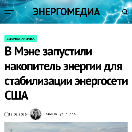
Skip
ЭНЕРГОМЕДИА
to
content
СЕВЕРНАЯ АМЕРИКА
POSTED
В Мэне запустили
IN
накопитель энергии для
стабилизации энергосети
США
Татьяна Кузнецова
12.02.2026
on