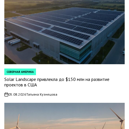
СЕВЕРНАЯ АМЕРИКА
POSTED
IN
Solar Landscape привлекла до $150 млн на развитие
проектов в США
05.08.2026
Татьяна Кузнецова
on