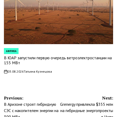
АФРИКА
POSTED
IN
В ЮАР запустили первую очередь ветроэлектростанции на
155 МВт
03.08.2026
Татьяна Кузнецова
on
Навигация
Previous:
Next:
В Аризоне строят гибридную
Grenergy привлекла $355 млн
по
СЭС с накопителем энергии на
на гибридные энергопроекты
300 МВт
в Чили