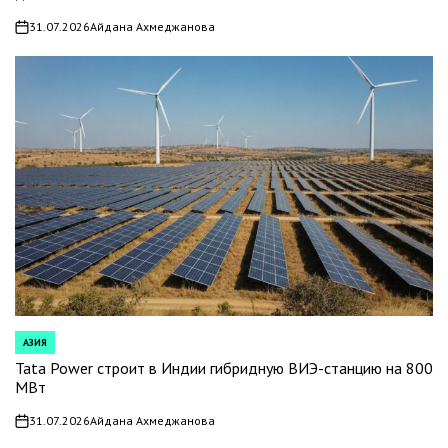
31.07.2026
Айдана Ахмеджанова
on
АЗИЯ
POSTED
IN
Tata Power строит в Индии гибридную ВИЭ-станцию на 800
МВт
31.07.2026
Айдана Ахмеджанова
on