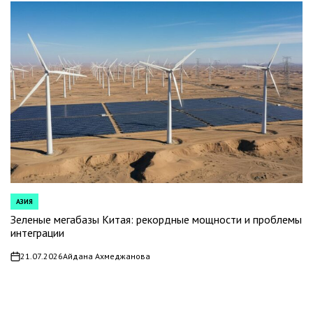
АЗИЯ
POSTED
IN
Зеленые мегабазы Китая: рекордные мощности и проблемы
интеграции
21.07.2026
Айдана Ахмеджанова
on