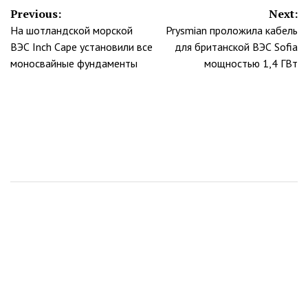
Навигация
Previous:
Next:
На шотландской морской
Prysmian проложила кабель
по
ВЭС Inch Cape установили все
для британской ВЭС Sofia
записям
моносвайные фундаменты
мощностью 1,4 ГВт