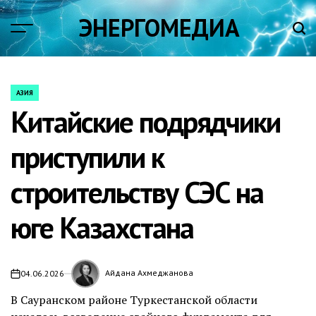
Skip
ЭНЕРГОМЕДИА
to
content
АЗИЯ
POSTED
Китайские подрядчики
IN
приступили к
строительству СЭС на
юге Казахстана
Айдана Ахмеджанова
04.06.2026
on
В Сауранском районе Туркестанской области