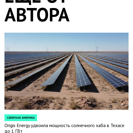
АВТОРА
СЕВЕРНАЯ АМЕРИКА
POSTED
IN
Origis Energy удвоила мощность солнечного хаба в Техасе
до 1 ГВт