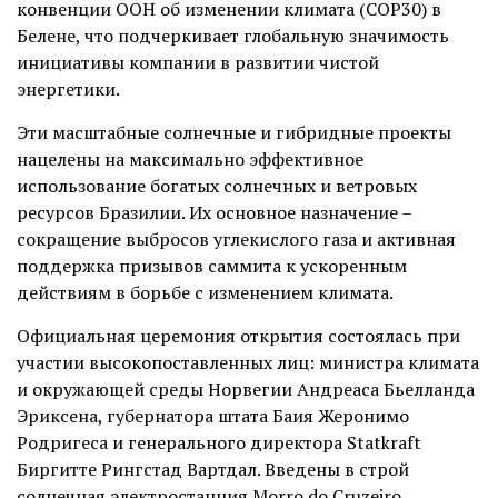
конвенции ООН об изменении климата (COP30) в
Белене, что подчеркивает глобальную значимость
инициативы компании в развитии чистой
энергетики.
Эти масштабные солнечные и гибридные проекты
нацелены на максимально эффективное
использование богатых солнечных и ветровых
ресурсов Бразилии. Их основное назначение –
сокращение выбросов углекислого газа и активная
поддержка призывов саммита к ускоренным
действиям в борьбе с изменением климата.
Официальная церемония открытия состоялась при
участии высокопоставленных лиц: министра климата
и окружающей среды Норвегии Андреаса Бьелланда
Эриксена, губернатора штата Баия Жеронимо
Родригеса и генерального директора Statkraft
Биргитте Рингстад Вартдал. Введены в строй
солнечная электростанция Morro do Cruzeiro