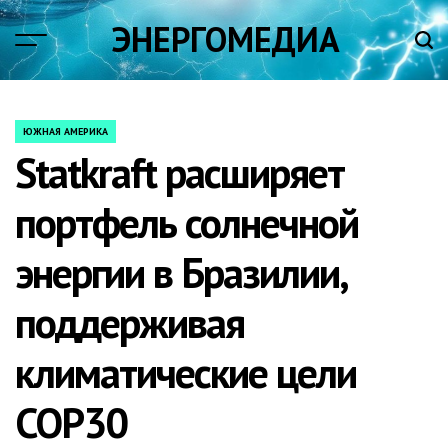
Skip
ЭНЕРГОМЕДИА
to
content
ЮЖНАЯ АМЕРИКА
POSTED
Statkraft расширяет
IN
портфель солнечной
энергии в Бразилии,
поддерживая
климатические цели
COP30