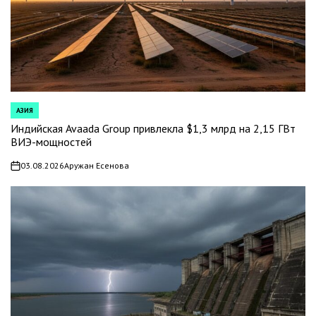
АЗИЯ
POSTED
IN
Индийская Avaada Group привлекла $1,3 млрд на 2,15 ГВт
ВИЭ-мощностей
03.08.2026
Аружан Есенова
on