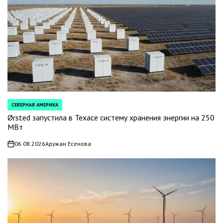
СЕВЕРНАЯ АМЕРИКА
POSTED
IN
Ørsted запустила в Техасе систему хранения энергии на 250
МВт
06.08.2026
Аружан Есенова
on