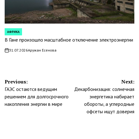
АФРИКА
POSTED
IN
В Гане произошло масштабное отключение электроэнергии
31.07.2026
Аружан Есенова
on
Навигация
Previous:
Next:
ГАЭС остаются ведущим
Декарбонизация: солнечная
по
решением для долгосрочного
энергетика набирает
записям
накопления энергии в мире
обороты, а углеродные
офсеты ищут доверия