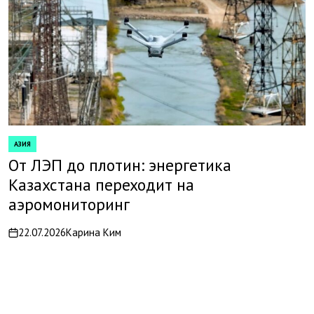
АЗИЯ
POSTED
IN
От ЛЭП до плотин: энергетика
Казахстана переходит на
аэромониторинг
22.07.2026
Карина Ким
on