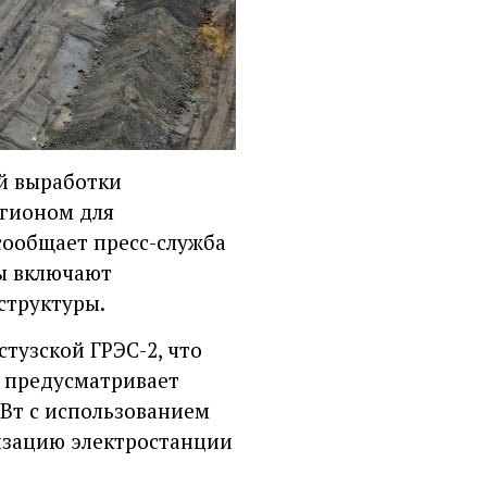
ей выработки
егионом для
сообщает пресс-служба
ы включают
структуры.
узской ГРЭС-2, что
кт предусматривает
ГВт с использованием
изацию электростанции