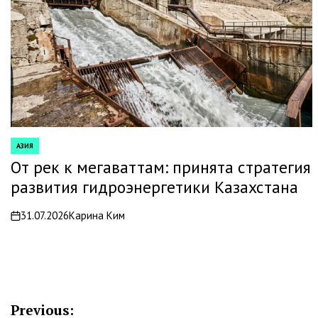
АЗИЯ
POSTED
IN
От рек к мегаваттам: принята стратегия
развития гидроэнергетики Казахстана
31.07.2026
Карина Ким
on
Навигация
Previous: