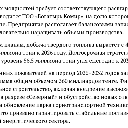
х мощностей требует соответствующего расшир
тводится ТОО «Богатырь Комир», на долю которо
ане. Предприятие располагает балансовыми запа
довательно наращивать объемы производства.
 планам, добыча твердого топлива вырастет с 4
иллиона тонн к 2026 году. Долгосрочная страте
уровень 56,5 миллиона тонн угля ежегодно к 203
нных показателей на период 2026–2032 годов з
амма общим объемом 360 миллиардов тенге. Фи
ьное строительство, включая внедрение высок
а разрезе «Северный» и обустройство новых отв
на обновление парка горнотранспортной техник
что призвано гарантировать стабильные постав
 энергетического сектора.