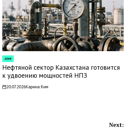
АЗИЯ
POSTED
IN
Нефтяной сектор Казахстана готовится
к удвоению мощностей НПЗ
20.07.2026
Карина Ким
on
Next: