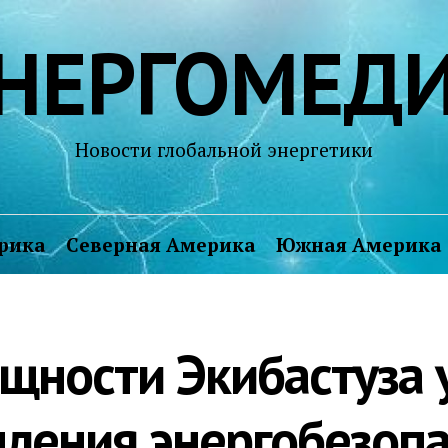
НЕРГОМЕД
Новости глобальной энергетики
рика
Северная Америка
Южная Америка
щности Экибастуза 
пления энергобезоп