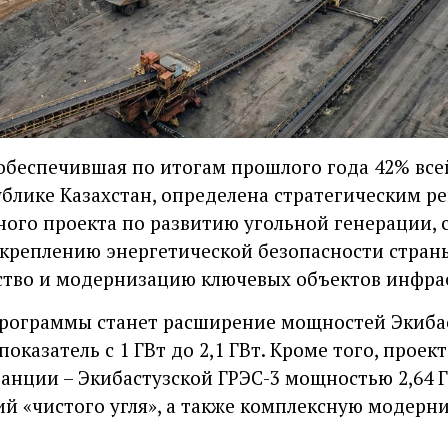
 обеспечившая по итогам прошлого года 42% вс
ублике Казахстан, определена стратегическим р
ого проекта по развитию угольной генерации, 
укреплению энергетической безопасности стран
ство и модернизацию ключевых объектов инфра
рограммы станет расширение мощностей Экибаст
показатель с 1 ГВт до 2,1 ГВт. Кроме того, прое
танции – Экибастузской ГРЭС-3 мощностью 2,64 
й «чистого угля», а также комплексную модерн