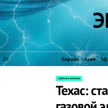
Skip
Э
to
content
Европа
Азия
Аф
СЕВЕРНАЯ АМЕРИКА
POSTED
Техас: ст
IN
газовой э