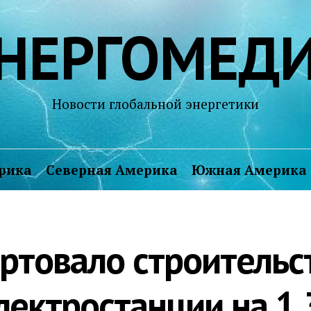
НЕРГОМЕД
Новости глобальной энергетики
рика
Северная Америка
Южная Америка
артовало строительс
лектростанции на 1,