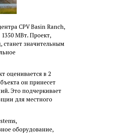
ентра CPV Basin Ranch,
1350 МВт. Проект,
д, станет значительным
ильное
т оценивается в 2
объекта он принесет
ний. Это подчеркивает
анции для местного
stems,
вное оборудование,