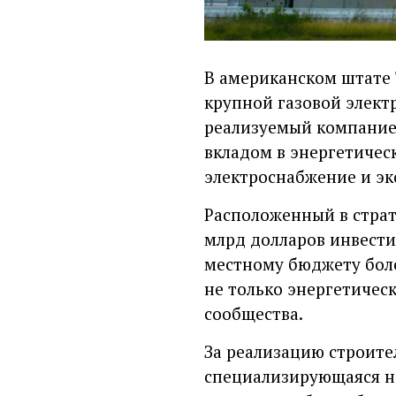
В американском штате Т
крупной газовой элект
реализуемый компанией 
вкладом в энергетичес
электроснабжение и эк
Расположенный в страт
млрд долларов инвестиц
местному бюджету боле
не только энергетичес
сообщества.
За реализацию строите
специализирующаяся на