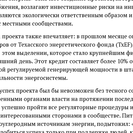
жения, возлагают инвестиционные риски на инве
вляются экологически ответственным образом и
с местными сообществами.
проекта также впечатляет: в прошлом месяце о
ров от Техасского энергетического фонда (TxEF)
б этом выделении, которое стало крупнейшим ф
няшний день. Этот кредит составляет более 10% 
ой регулируемой генерирующей мощности в шта
льности энергосистемы.
 успех проекта был бы невозможен без тесного с
енными органами власти на протяжении последн
 успешно пройти все регуляторные процедуры и
аинтересованными сторонами в сообществе. Пит
оуглеродным источникам энергии, подытожил: «
 добиться успеха только при поддержке людей, 