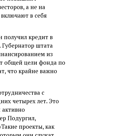
сторов, а не на
 включают в себя
н получил кредит в
. Губернатор штата
инансированием из
от общей цели фонда по
т, что крайне важно
отрудничества с
их четырех лет. Это
 активно
ер Подургил,
Такие проекты, как
которым они служат.