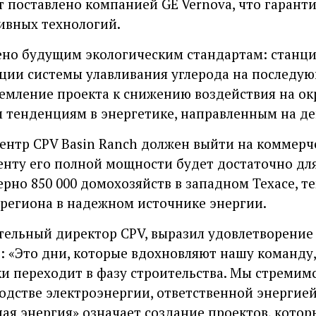
т поставлено компанией GE Vernova, что гаран
ивных технологий.
но будущим экологическим стандартам: станци
ии системы улавливания углерода на последую
емление проекта к снижению воздействия на о
 тенденциям в энергетике, направленным на д
центр CPV Basin Ranch должен выйти на коммерч
менту его полной мощности будет достаточно дл
рно 850 000 домохозяйств в западном Техасе, т
региона в надежном источнике энергии.
ельный директор CPV, выразил удовлетворение
: «Это дни, которые вдохновляют нашу команду, 
и переходит в фазу строительства. Мы стремимс
дстве электроэнергии, ответственной энергией»
ая энергия» означает создание проектов, кото