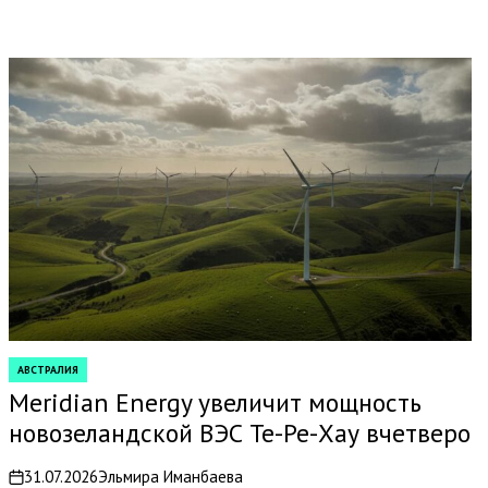
АВСТРАЛИЯ
POSTED
IN
Meridian Energy увеличит мощность
новозеландской ВЭС Те-Ре-Хау вчетверо
31.07.2026
Эльмира Иманбаева
on