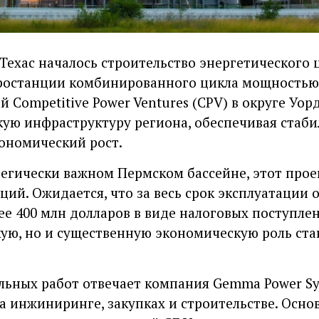
ехас началось строительство энергетического ц
ростанции комбинированного цикла мощностью 
Competitive Power Ventures (CPV) в округе Уор
кую инфраструктуру региона, обеспечивая стаб
ономический рост.
егически важном Пермском бассейне, этот проек
ий. Ожидается, что за весь срок эксплуатации 
е 400 млн долларов в виде налоговых поступле
кую, но и существенную экономическую роль ст
льных работ отвечает компания Gemma Power Sy
 инжиниринге, закупках и строительстве. Осно