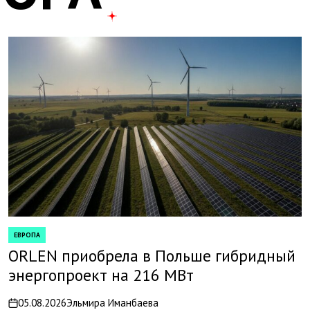
ЕВРОПА
POSTED
IN
ORLEN приобрела в Польше гибридный
энергопроект на 216 МВт
05.08.2026
Эльмира Иманбаева
on