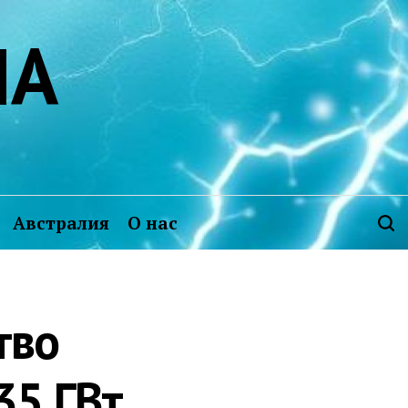
ИА
Австралия
О нас
тво
35 ГВт