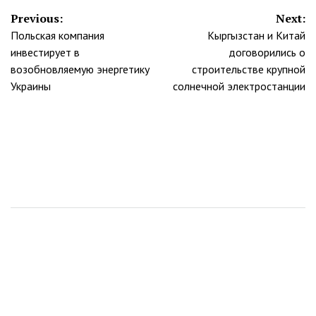
Навигация
Previous:
Next:
Польская компания
Кыргызстан и Китай
по
инвестирует в
договорились о
записям
возобновляемую энергетику
строительстве крупной
Украины
солнечной электростанции