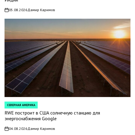
05.08.2026
Дамир Каримов
on
СЕВЕРНАЯ АМЕРИКА
POSTED
IN
RWE построит в США солнечную станцию для
энергоснабжения Google
04.08.2026
Дамир Каримов
on