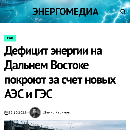
Skip
ЭНЕРГОМЕДИА
to
content
АЗИЯ
POSTED
Дефицит энергии на
IN
Дальнем Востоке
покроют за счет новых
АЭС и ГЭС
Дамир Каримов
29.10.2025
on