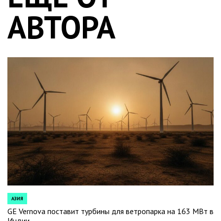
АВТОРА
АЗИЯ
POSTED
IN
GE Vernova поставит турбины для ветропарка на 163 МВт в
Индии