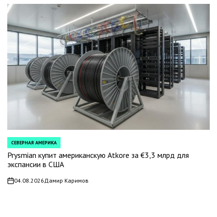
СЕВЕРНАЯ АМЕРИКА
POSTED
IN
Prysmian купит американскую Atkore за €3,3 млрд для
экспансии в США
04.08.2026
Дамир Каримов
on