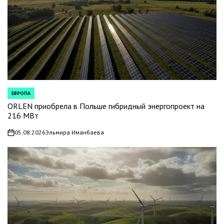
ЕВРОПА
POSTED
IN
ORLEN приобрела в Польше гибридный энергопроект на
216 МВт
05.08.2026
Эльмира Иманбаева
on