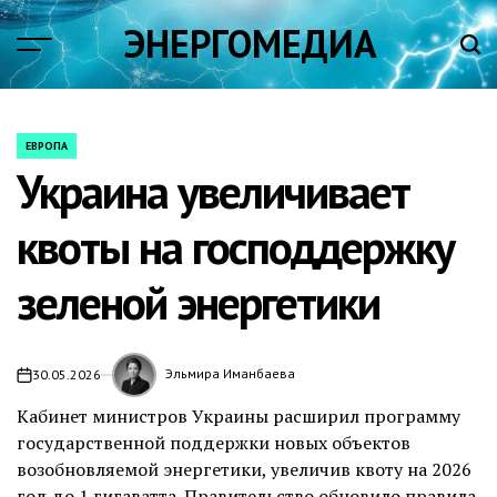
Skip
ЭНЕРГОМЕДИА
to
content
ЕВРОПА
POSTED
Украина увеличивает
IN
квоты на господдержку
зеленой энергетики
Эльмира Иманбаева
30.05.2026
on
Кабинет министров Украины расширил программу
государственной поддержки новых объектов
возобновляемой энергетики, увеличив квоту на 2026
год до 1 гигаватта. Правительство обновило правила