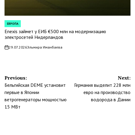
ЕВРОПА
POSTED
IN
Enexis займет у ЕИБ €500 млн на модернизацию
электросетей Нидерландов
29.07.2026
Эльмира Иманбаева
on
Навигация
Previous:
Next:
Бельгийская DEME установит
Германия выделит 228 млн
по
первые в Японии
евро на производство
записям
ветрогенераторы мощностью
водорода в Дании
15 МВт