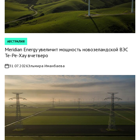
АВСТРАЛИЯ
POSTED
IN
Meridian Energy увеличит мощность новозеландской ВЭС
Те-Ре-Хау вчетверо
31.07.2026
Эльмира Иманбаева
on