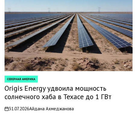
СЕВЕРНАЯ АМЕРИКА
POSTED
IN
Origis Energy удвоила мощность
солнечного хаба в Техасе до 1 ГВт
31.07.2026
Айдана Ахмеджанова
on