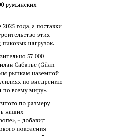
00 румынских
2025 года, а поставки
троительство этих
 пиковых нагрузок.
зительно 57 000
илан Сабатье (Gilan
ным рынкам наземной
 усилиях по внедрению
 по всему миру».
ичного по размеру
ть наших
опе», – добавил
нового поколения