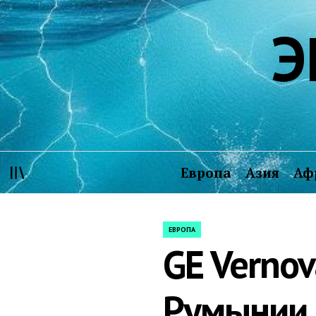
Skip
Э
to
content
Европа
Азия
Аф
ЕВРОПА
POSTED
GE Vernov
IN
Румынии 