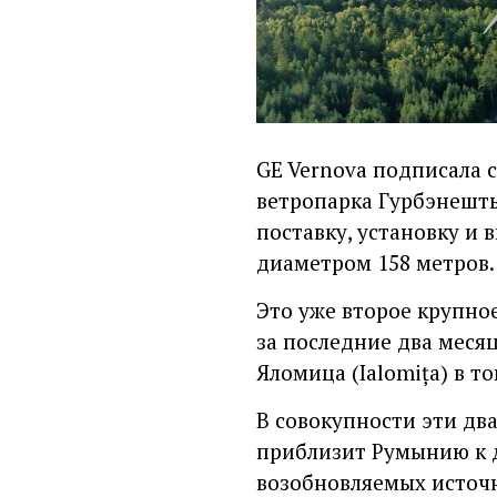
GE Vernova подписала с
ветропарка Гурбэнешть
поставку, установку и 
диаметром 158 метров.
Это уже второе крупно
за последние два месяц
Яломица (Ialomița) в то
В совокупности эти дв
приблизит Румынию к 
возобновляемых источн