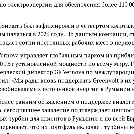
но электроэнергии для обеспечения более 110 0
бэнешть был зафиксирован в четвёртом квартале 
ы начаться в 2026 году. По данным компании, с
оздаст сотни постоянных рабочих мест в период
Vernova управляет глобальным парком из прибли
0 ГВт установленной мощности по всему миру. Г
ммерческий директор GE Vernova по международ
тил: «Мы рады вновь поддержать Greenvolt в их
озобновляемых источников энергии в Румынии и
более ранним объявлением о поддержке аналог
, сегодняшнее заявление подтверждает ценнос
х турбин для клиентов в Румынии и по всей Евр
чёркивает, что их портфель включает турбины 