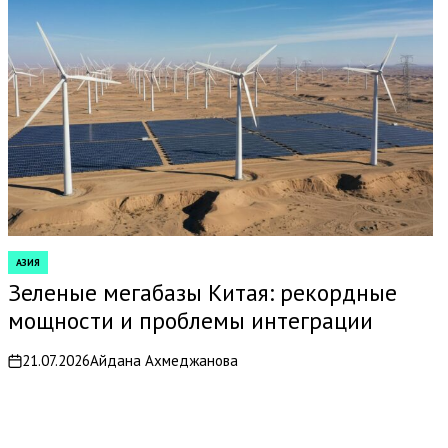
АЗИЯ
POSTED
IN
Зеленые мегабазы Китая: рекордные
мощности и проблемы интеграции
21.07.2026
Айдана Ахмеджанова
on