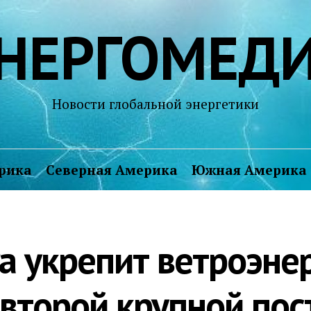
НЕРГОМЕД
Новости глобальной энергетики
рика
Северная Америка
Южная Америка
a укрепит ветроэне
второй крупной пос