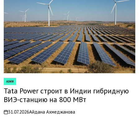
АЗИЯ
POSTED
IN
Tata Power строит в Индии гибридную
ВИЭ-станцию на 800 МВт
31.07.2026
Айдана Ахмеджанова
on