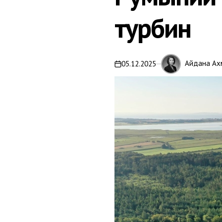
турбин
Айдана Ах
05.12.2025
on