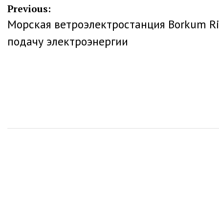
Навигация
Previous:
Морская ветроэлектростанция Borkum Ri
по
подачу электроэнергии
записям