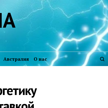
ИА
Австралия
О нас
ргетику
тавкой