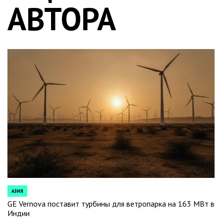
АВТОРА
АЗИЯ
POSTED
IN
GE Vernova поставит турбины для ветропарка на 163 МВт в
Индии