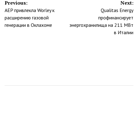
Навигация
Previous:
Next:
AEP привлекла Worley к
Qualitas Energy
по
расширению газовой
профинансирует
записям
генерации в Оклахоме
энергохранилища на 211 МВт
в Италии