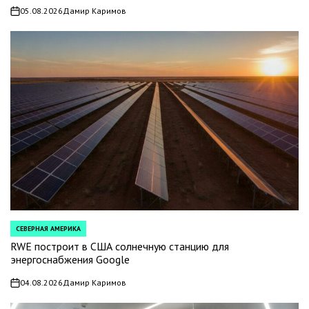
05.08.2026
Дамир Каримов
on
СЕВЕРНАЯ АМЕРИКА
POSTED
IN
RWE построит в США солнечную станцию для
энергоснабжения Google
04.08.2026
Дамир Каримов
on