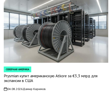
СЕВЕРНАЯ АМЕРИКА
POSTED
IN
Prysmian купит американскую Atkore за €3,3 млрд для
экспансии в США
04.08.2026
Дамир Каримов
on