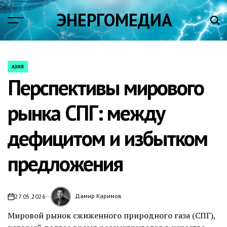
Skip
ЭНЕРГОМЕДИА
to
content
АЗИЯ
POSTED
Перспективы мирового
IN
рынка СПГ: между
дефицитом и избытком
предложения
Дамир Каримов
27.05.2026
on
Мировой рынок сжиженного природного газа (СПГ),