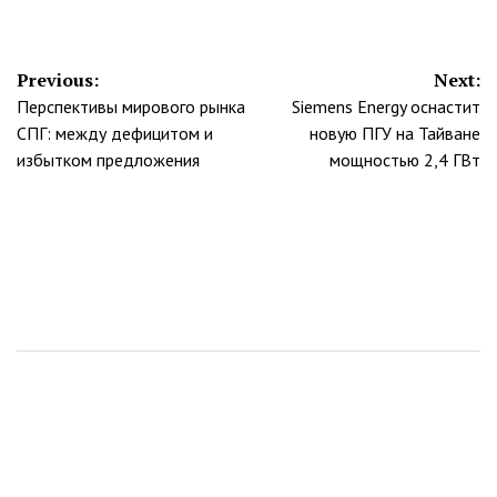
Навигация
Previous:
Next:
Перспективы мирового рынка
Siemens Energy оснастит
по
СПГ: между дефицитом и
новую ПГУ на Тайване
записям
избытком предложения
мощностью 2,4 ГВт