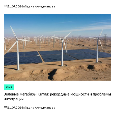
31.07.2026
Айдана Ахмеджанова
on
АЗИЯ
POSTED
IN
Зеленые мегабазы Китая: рекордные мощности и проблемы
интеграции
21.07.2026
Айдана Ахмеджанова
on