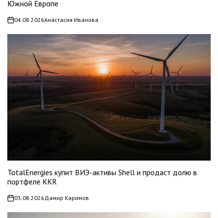
Южной Европе
04.08.2026
Анастасия Иванова
on
TotalEnergies купит ВИЭ-активы Shell и продаст долю в
портфеле KKR
03.08.2026
Дамир Каримов
on