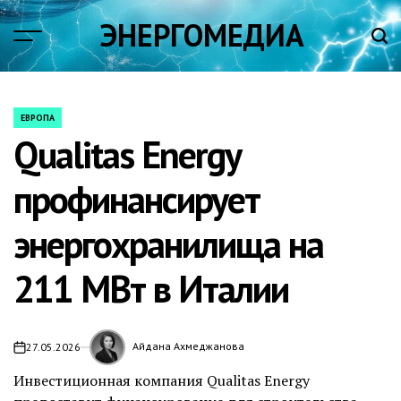
Skip
ЭНЕРГОМЕДИА
to
content
ЕВРОПА
POSTED
Qualitas Energy
IN
профинансирует
энергохранилища на
211 МВт в Италии
Айдана Ахмеджанова
27.05.2026
on
Инвестиционная компания Qualitas Energy