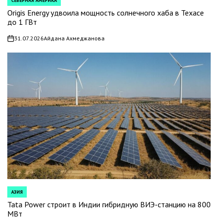
СЕВЕРНАЯ АМЕРИКА
POSTED
IN
Origis Energy удвоила мощность солнечного хаба в Техасе
до 1 ГВт
31.07.2026
Айдана Ахмеджанова
on
АЗИЯ
POSTED
IN
Tata Power строит в Индии гибридную ВИЭ-станцию на 800
МВт