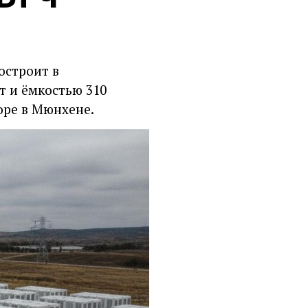
остроит в
т и ёмкостью 310
ope в Мюнхене.