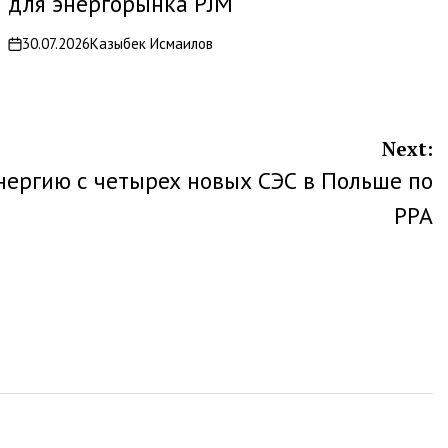
для энергорынка PJM
30.07.2026
Казыбек Исмаилов
on
Next:
нергию с четырех новых СЭС в Польше по
PPA