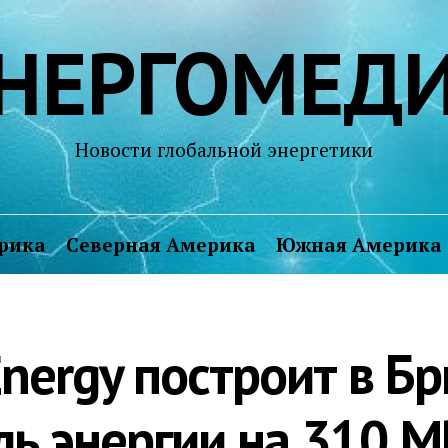
НЕРГОМЕД
Новости глобальной энергетики
рика
Северная Америка
Южная Америка
Energy построит в Б
ь энергии на 310 М