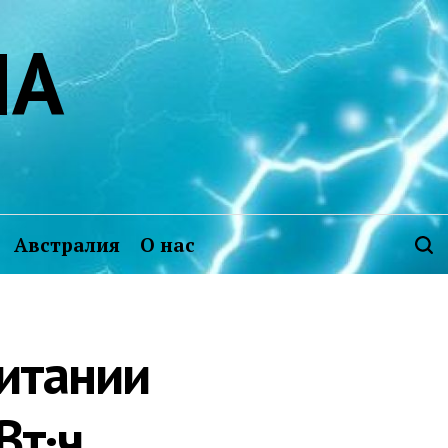
ИА
Австралия
О нас
ритании
Вт·ч