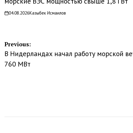
морские ВЭС мощностью свыше 1,8 ГВт
04.08.2026
Казыбек Исмаилов
on
Навигация
Previous:
В Нидерландах начал работу морской в
по
760 МВт
записям