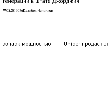
генерации в штате Джорджия
03.08.2026
Казыбек Исмаилов
on
етропарк мощностью
Uniper продаст э