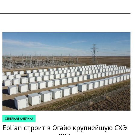
СЕВЕРНАЯ АМЕРИКА
POSTED
IN
Eolian строит в Огайо крупнейшую СХЭ