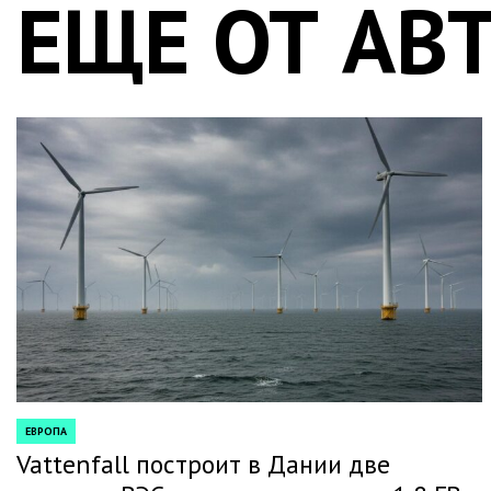
ЕЩЕ ОТ АВ
ЕВРОПА
POSTED
IN
Vattenfall построит в Дании две