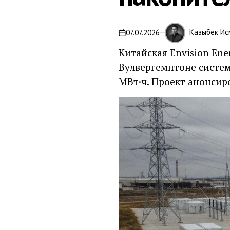
Казыбек Ис
07.07.2026
on
Китайская Envision Ene
Вулвергемптоне систем
МВт·ч. Проект анонсир