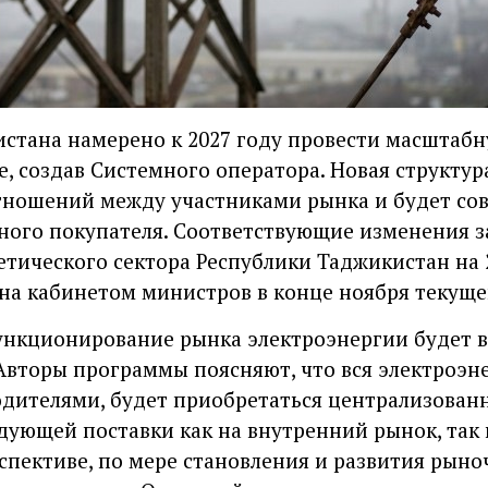
стана намерено к 2027 году провести масштаб
е, создав Системного оператора. Новая структур
тношений между участниками рынка и будет со
ного покупателя. Соответствующие изменения 
етического сектора Республики Таджикистан на 
на кабинетом министров в конце ноября текуще
ункционирование рынка электроэнергии будет 
Авторы программы поясняют, что вся электроэн
дителями, будет приобретаться централизован
дующей поставки как на внутренний рынок, так и
рспективе, по мере становления и развития рын