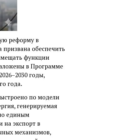
ную реформу в
а призвана обеспечить
вмещать функции
заложены в Программе
2026–2030 годы,
го года.
выстроено по модели
ергия, генерируемая
но единым
 на экспорт в
очных механизмов,