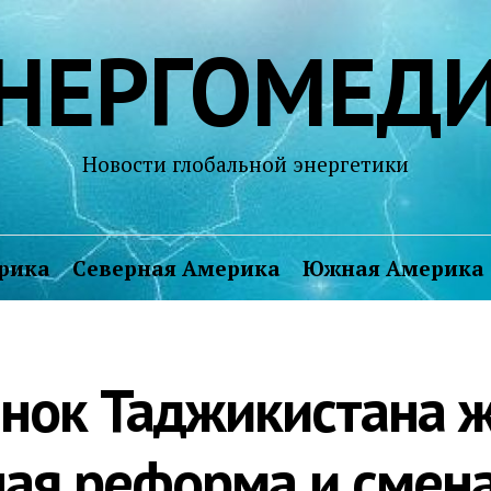
НЕРГОМЕД
Новости глобальной энергетики
рика
Северная Америка
Южная Америка
нок Таджикистана 
ая реформа и смен