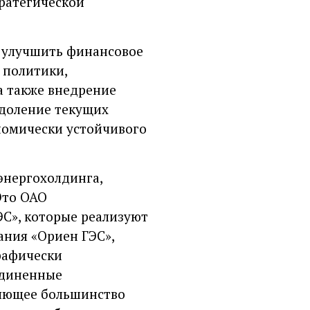
тратегической
о улучшить финансовое
 политики,
а также внедрение
одоление текущих
номически устойчивого
энергохолдинга,
Это ОАО
ЭС», которые реализуют
ания «Ориен ГЭС»,
рафически
единенные
ляющее большинство