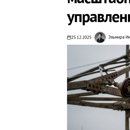
управлен
Эльмира И
25.12.2025
on