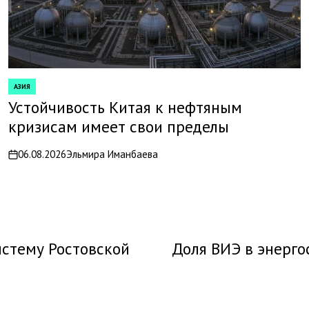
АЗИЯ
POSTED
IN
Устойчивость Китая к нефтяным
кризисам имеет свои пределы
06.08.2026
Эльмира Иманбаева
on
истему Ростовской
Доля ВИЭ в энерго