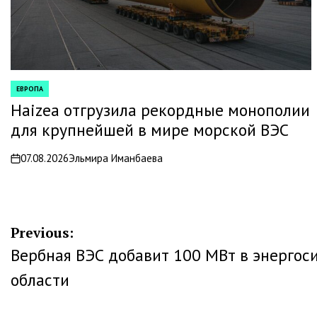
ЕВРОПА
POSTED
IN
Haizea отгрузила рекордные монополии
для крупнейшей в мире морской ВЭС
07.08.2026
Эльмира Иманбаева
on
Навигация
Previous:
Вербная ВЭС добавит 100 МВт в энергос
по
области
записям