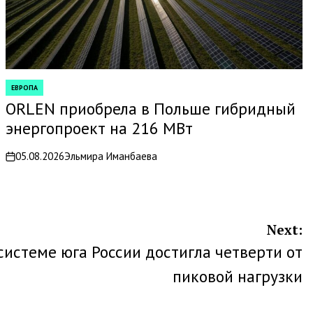
ЕВРОПА
POSTED
IN
ORLEN приобрела в Польше гибридный
энергопроект на 216 МВт
05.08.2026
Эльмира Иманбаева
on
Next:
системе юга России достигла четверти от
пиковой нагрузки