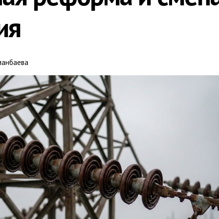
ия
манбаева