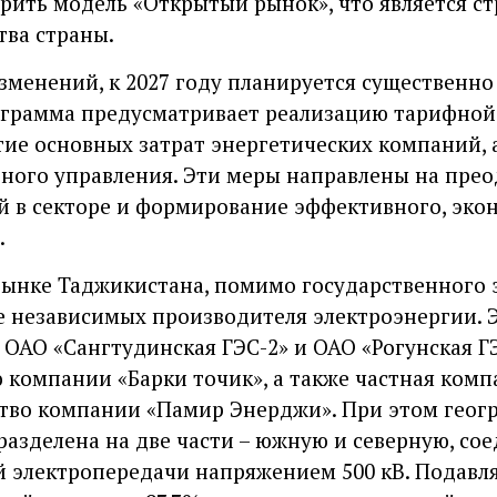
рить модель «Открытый рынок», что является с
ва страны.
менений, к 2027 году планируется существенн
ограмма предусматривает реализацию тарифной
е основных затрат энергетических компаний, 
ного управления. Эти меры направлены на пре
 в секторе и формирование эффективного, эко
.
рынке Таджикистана, помимо государственного 
 независимых производителя электроэнергии. 
 ОАО «Сангтудинская ГЭС-2» и ОАО «Рогунская Г
компании «Барки точик», а также частная комп
тво компании «Памир Энерджи». При этом геог
разделена на две части – южную и северную, со
й электропередачи напряжением 500 кВ. Подав