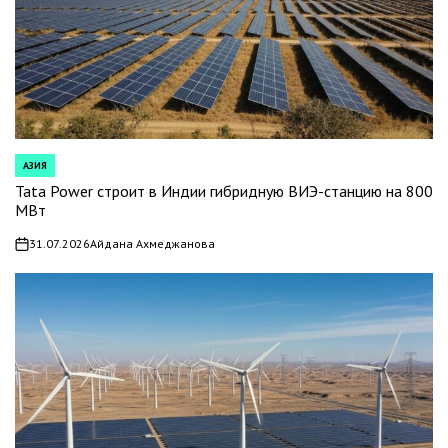
АЗИЯ
POSTED
IN
Tata Power строит в Индии гибридную ВИЭ-станцию на 800
МВт
31.07.2026
Айдана Ахмеджанова
on