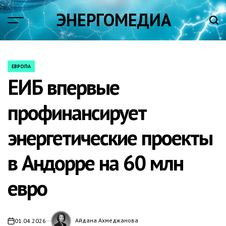
Skip
ЭНЕРГОМЕДИА
to
content
ЕВРОПА
POSTED
ЕИБ впервые
IN
профинансирует
энергетические проекты
в Андорре на 60 млн
евро
Айдана Ахмеджанова
01.04.2026
on