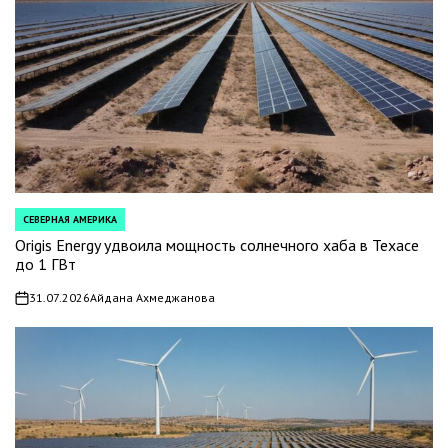
СЕВЕРНАЯ АМЕРИКА
POSTED
IN
Origis Energy удвоила мощность солнечного хаба в Техасе
до 1 ГВт
31.07.2026
Айдана Ахмеджанова
on