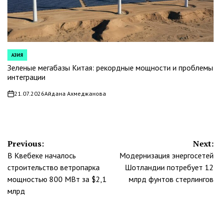
АЗИЯ
POSTED
IN
Зеленые мегабазы Китая: рекордные мощности и проблемы
интеграции
21.07.2026
Айдана Ахмеджанова
on
Навигация
Previous:
Next:
В Квебеке началось
Модернизация энергосетей
по
строительство ветропарка
Шотландии потребует 12
записям
мощностью 800 МВт за $2,1
млрд фунтов стерлингов
млрд