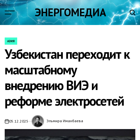
Skip
ЭНЕРГОМЕДИА
to
content
АЗИЯ
POSTED
Узбекистан переходит к
IN
масштабному
внедрению ВИЭ и
реформе электросетей
Эльмира Иманбаева
05.12.2025
on