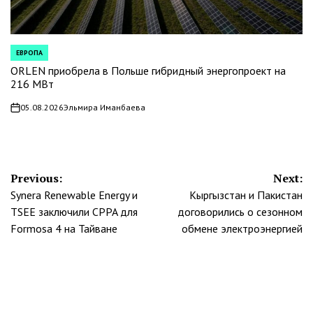
ЕВРОПА
POSTED
IN
ORLEN приобрела в Польше гибридный энергопроект на
216 МВт
05.08.2026
Эльмира Иманбаева
on
Навигация
Previous:
Next:
Synera Renewable Energy и
Кыргызстан и Пакистан
по
TSEE заключили CPPA для
договорились о сезонном
записям
Formosa 4 на Тайване
обмене электроэнергией