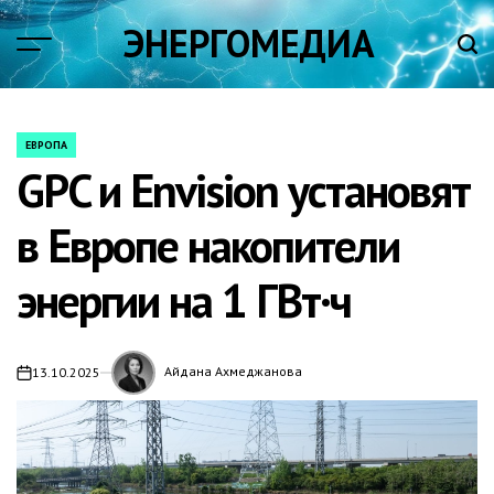
Skip
ЭНЕРГОМЕДИА
to
content
ЕВРОПА
POSTED
GPC и Envision установят
IN
в Европе накопители
энергии на 1 ГВт·ч
Айдана Ахмеджанова
13.10.2025
on