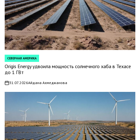
СЕВЕРНАЯ АМЕРИКА
POSTED
IN
Origis Energy удвоила мощность солнечного хаба в Техасе
до 1 ГВт
31.07.2026
Айдана Ахмеджанова
on