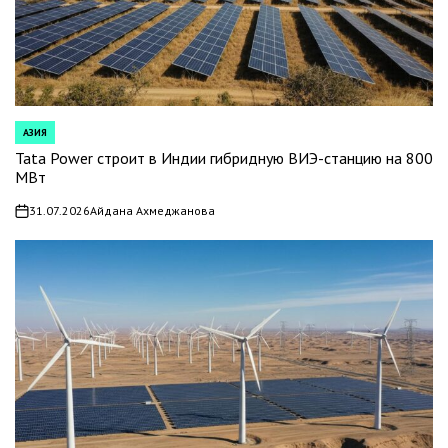
АЗИЯ
POSTED
IN
Tata Power строит в Индии гибридную ВИЭ-станцию на 800
МВт
31.07.2026
Айдана Ахмеджанова
on