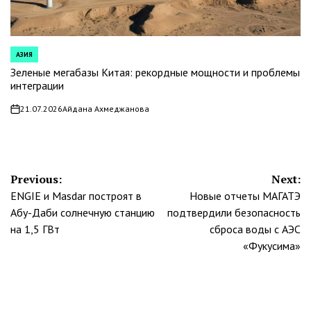
АЗИЯ
POSTED
IN
Зеленые мегабазы Китая: рекордные мощности и проблемы
интеграции
21.07.2026
Айдана Ахмеджанова
on
Навигация
Previous:
Next:
ENGIE и Masdar построят в
Новые отчеты МАГАТЭ
по
Абу-Даби солнечную станцию
подтвердили безопасность
записям
на 1,5 ГВт
сброса воды с АЭС
«Фукусима»