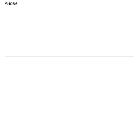
Айове