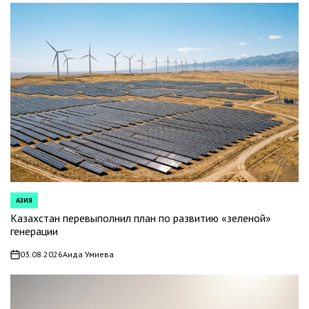
АЗИЯ
POSTED
IN
Казахстан перевыполнил план по развитию «зеленой»
генерации
03.08.2026
Аида Умиева
on