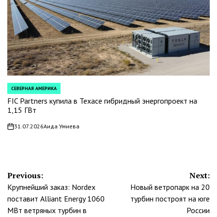
СЕВЕРНАЯ АМЕРИКА
POSTED
IN
FIC Partners купила в Техасе гибридный энергопроект на
1,15 ГВт
31.07.2026
Аида Умиева
on
Навигация
Previous:
Next:
Крупнейший заказ: Nordex
Новый ветропарк на 20
по
поставит Alliant Energy 1060
турбин построят на юге
записям
МВт ветряных турбин в
России