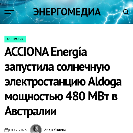
Skip
ЭНЕРГОМЕДИА
to
content
АВСТРАЛИЯ
POSTED
ACCIONA Energía
IN
запустила солнечную
электростанцию Aldoga
мощностью 480 МВт в
Австралии
Аида Умиева
10.12.2025
on