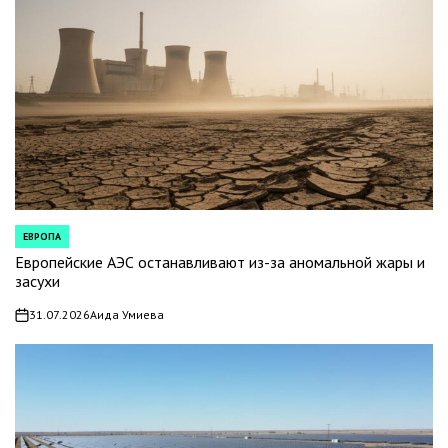
ЕВРОПА
POSTED
IN
Европейские АЭС останавливают из-за аномальной жары и
засухи
31.07.2026
Аида Умиева
on