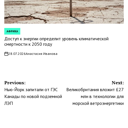
АФРИКА
POSTED
IN
Доступ к энергии определит уровень климатической
смертности к 2050 году
28.07.2026
Анастасия Иванова
on
Навигация
Previous:
Next:
Нью-Йорк запитали от ГЭС
Великобритания вложит £27
по
Канады по новой подземной
млн в технологии для
записям
ЛЭП
морской ветроэнергетики