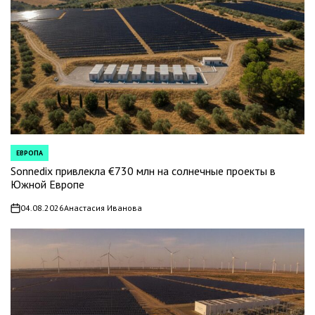
ЕВРОПА
POSTED
IN
Sonnedix привлекла €730 млн на солнечные проекты в
Южной Европе
04.08.2026
Анастасия Иванова
on