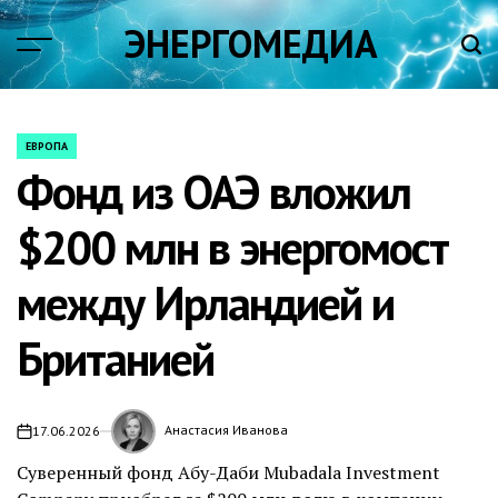
Skip
ЭНЕРГОМЕДИА
to
content
ЕВРОПА
POSTED
Фонд из ОАЭ вложил
IN
$200 млн в энергомост
между Ирландией и
Британией
Анастасия Иванова
17.06.2026
on
Суверенный фонд Абу-Даби Mubadala Investment