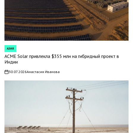
АЗИЯ
POSTED
IN
ACME Solar привлекла $355 млн на гибридный проект в
Индии
30.07.2026
Анастасия Иванова
on