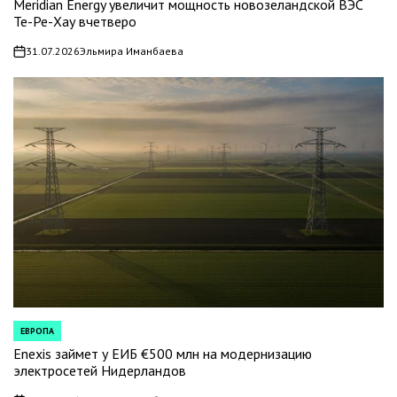
IN
Meridian Energy увеличит мощность новозеландской ВЭС
Те-Ре-Хау вчетверо
31.07.2026
Эльмира Иманбаева
on
ЕВРОПА
POSTED
IN
Enexis займет у ЕИБ €500 млн на модернизацию
электросетей Нидерландов