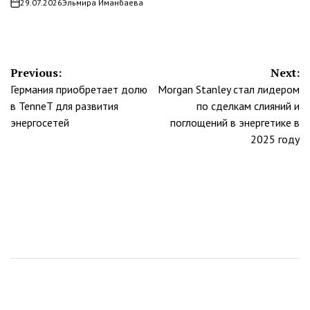
29.07.2026
Эльмира Иманбаева
on
Навигация
Previous:
Next:
Германия приобретает долю
Morgan Stanley стал лидером
по
в TenneT для развития
по сделкам слияний и
записям
энергосетей
поглощений в энергетике в
2025 году