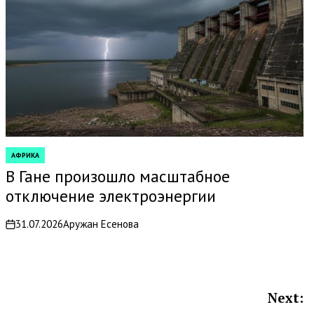
АФРИКА
POSTED
IN
В Гане произошло масштабное
отключение электроэнергии
31.07.2026
Аружан Есенова
on
Next: