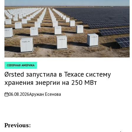
СЕВЕРНАЯ АМЕРИКА
POSTED
IN
Ørsted запустила в Техасе систему
хранения энергии на 250 МВт
06.08.2026
Аружан Есенова
on
Навигация
Previous: