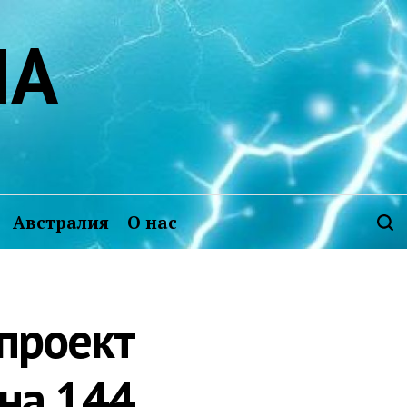
ИА
Австралия
О нас
проект
на 144