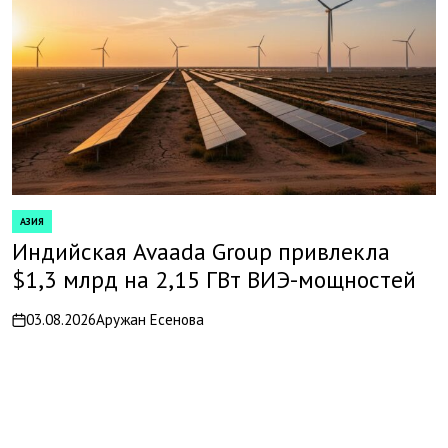
АЗИЯ
POSTED
IN
Индийская Avaada Group привлекла
$1,3 млрд на 2,15 ГВт ВИЭ-мощностей
03.08.2026
Аружан Есенова
on