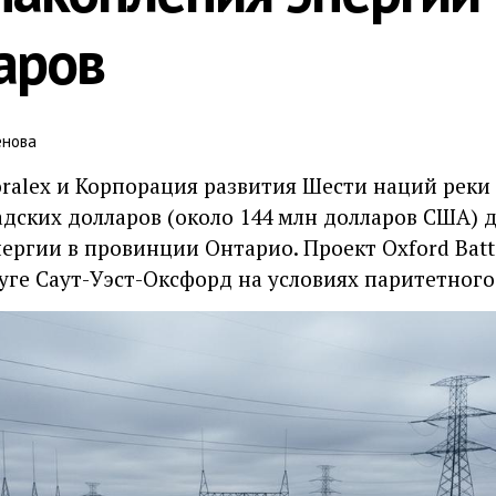
аров
енова
ralex и Корпорация развития Шести наций реки
адских долларов (около 144 млн долларов США) д
ергии в провинции Онтарио. Проект Oxford Batte
уге Саут-Уэст-Оксфорд на условиях паритетного