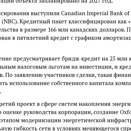
ации объекта запланировано на 2027 год.
ирования выступили Canadian Imperial Bank of
a (NBC). Кредитный пакет классифицирован как 
льства в размере 166 млн канадских долларов. П
ван в пятилетний кредит с графиком амортиза
ние предусматривает бридж-кредит на 25 млн к
ьным налоговым льготам на инвестиции, и кре
в. По заявлению участников сделки, такая финан
ть использование собственного капитала комп
.
третий проект в сфере систем накопления энерг
 оценке руководства корпорации, создание Oxfo
м этапом модернизации энергетической инфраст
ную гибкость сети в условиях меняющегося спр