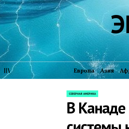
Skip
Э
to
content
Европа
Азия
Аф
СЕВЕРНАЯ АМЕРИКА
POSTED
В Канаде
IN
системы 