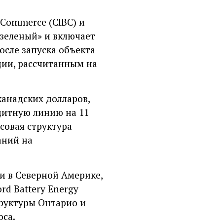
 Commerce (CIBC) и
«зеленый» и включает
осле запуска объекта
ции, рассчитанным на
анадских долларов,
дитную линию на 11
совая структура
аний на
ии в Северной Америке,
rd Battery Energy
руктуры Онтарио и
оса.