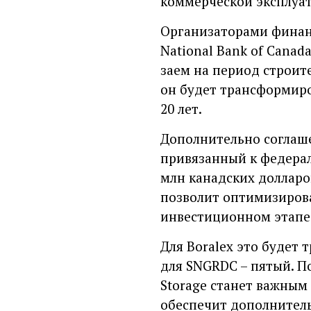
коммерческой эксплуат
Организаторами финанс
National Bank of Canad
заем на период строите
он будет трансформиро
20 лет.
Дополнительно соглаше
привязанный к федерал
млн канадских долларо
позволит оптимизирова
инвестиционном этапе
Для Boralex это будет 
для SNGRDC – пятый. По
Storage станет важны
обеспечит дополнитель