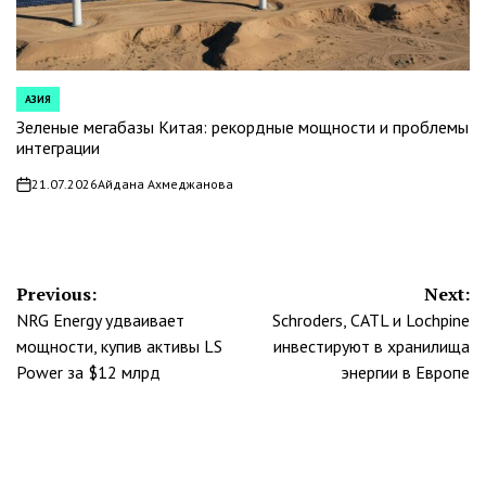
АЗИЯ
POSTED
IN
Зеленые мегабазы Китая: рекордные мощности и проблемы
интеграции
21.07.2026
Айдана Ахмеджанова
on
Навигация
Previous:
Next:
NRG Energy удваивает
Schroders, CATL и Lochpine
по
мощности, купив активы LS
инвестируют в хранилища
записям
Power за $12 млрд
энергии в Европе