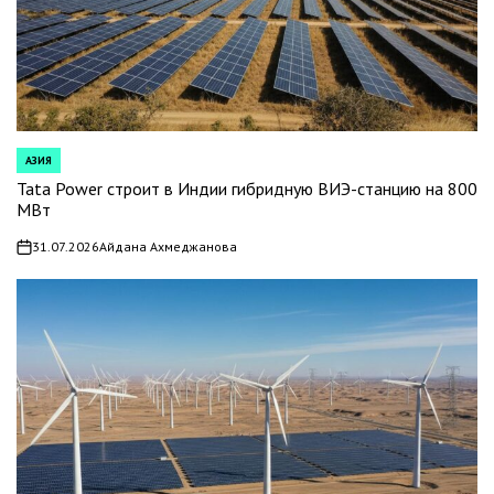
АЗИЯ
POSTED
IN
Tata Power строит в Индии гибридную ВИЭ-станцию на 800
МВт
31.07.2026
Айдана Ахмеджанова
on