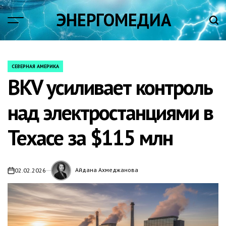
Skip
ЭНЕРГОМЕДИА
to
content
СЕВЕРНАЯ АМЕРИКА
POSTED
BKV усиливает контроль
IN
над электростанциями в
Техасе за $115 млн
Айдана Ахмеджанова
02.02.2026
on