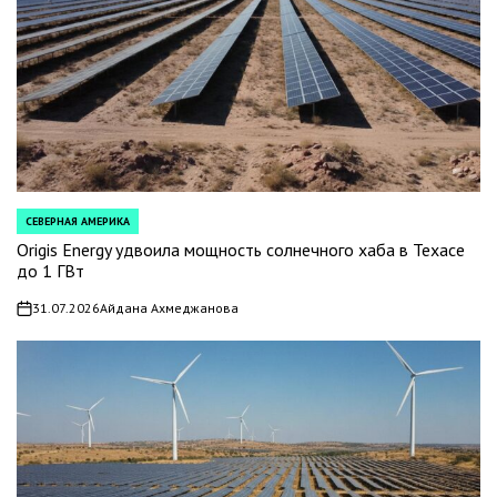
СЕВЕРНАЯ АМЕРИКА
POSTED
IN
Origis Energy удвоила мощность солнечного хаба в Техасе
до 1 ГВт
31.07.2026
Айдана Ахмеджанова
on