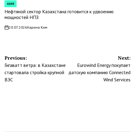
АЗИЯ
POSTED
IN
Нефтяной сектор Казахстана готовится к удвоению
мощностей НПЗ
20.07.2026
Карина Ким
on
Навигация
Previous:
Next:
Гигаватт ветра: в Казахстане
Eurowind Energy покупает
по
стартовала стройка крупной
датскую компанию Connected
записям
ВЭС
Wind Services