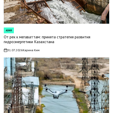
АЗИЯ
POSTED
IN
От рек к мегаваттам: принята стратегия развития
гидроэнергетики Казахстана
31.07.2026
Карина Ким
on