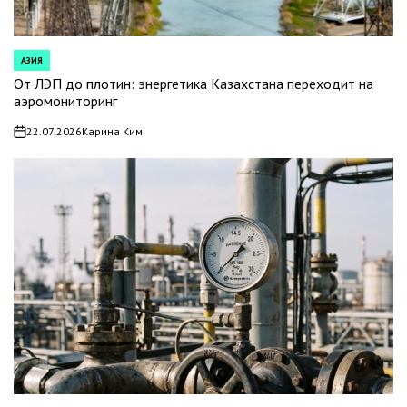
АЗИЯ
POSTED
IN
От ЛЭП до плотин: энергетика Казахстана переходит на
аэромониторинг
22.07.2026
Карина Ким
on