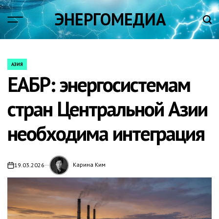
Skip
ЭНЕРГОМЕДИА
to
content
АЗИЯ
POSTED
ЕАБР: энергосистемам
IN
стран Центральной Азии
необходима интеграция
Карина Ким
19.03.2026
on